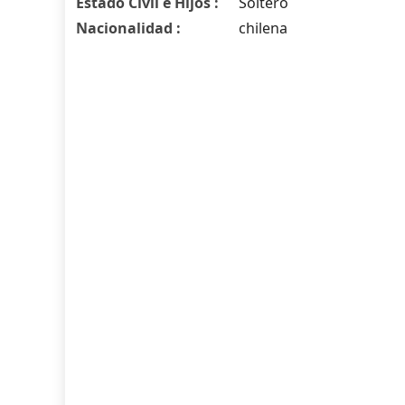
Estado Civil e Hijos :
Soltero
Nacionalidad :
chilena