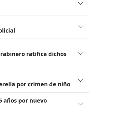
licial
rabinero ratifica dichos
rella por crimen de niño
25 años por nuevo
ón de restos de Rodrigo