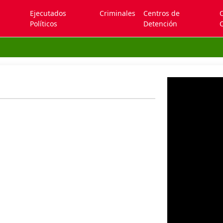
Ejecutados
Criminales
Centros de
Políticos
Detención
C