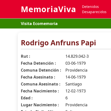
MemoriaViva
Detenidos
Desaparecidos
Visita Ecomemoria
Rodrigo Anfruns Papi
Rut :
14.829.042-3
Fecha Detención :
03-06-1979
Comuna Detención :
Providencia
Fecha Asesinato :
14-06-1979
Comuna Asesinato :
Santiago
Fecha Nacimiento :
12-02-1973
Edad :
6
Lugar Nacimiento :
Providencia