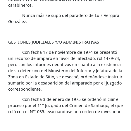
carabineros.
Nunca más se supo del paradero de Luis Vergara
González.
GESTIONES JUDICIALES Y/O ADMINISTRATIVAS
Con fecha 17 de noviembre de 1974 se presentó
un recurso de amparo en favor del afectado, rol 1479-74,
pero con los informes negativos en cuanto a la existencia
de su detención del Ministerio del Interior y Jefatura de la
Zona en Estado de Sitio, se desechó, ordenándose instruir
sumario por la desaparición del amparado por el juzgado
correspondiente.
Con fecha 3 de enero de 1975 se ordenó iniciar el
proceso por el 11° Juzgado del Crimen de Santiago, el que
roló con el N°1035, evacuándose una orden de investigar
por la Policía de Investigaciones y declarando los testigos
e inculpados, quienes mantuvieron las versiones aludidas
al comienzo de este informe. Carabineros negó la