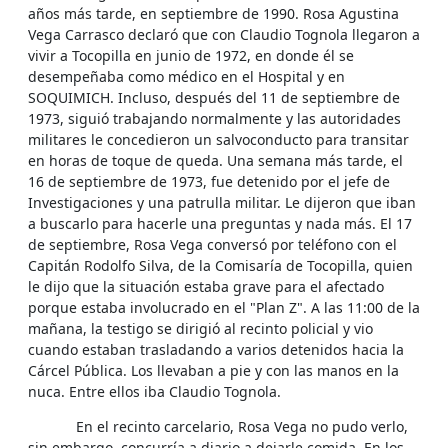
años más tarde, en septiembre de 1990. Rosa Agustina
Vega Carrasco declaró que con Claudio Tognola llegaron a
vivir a Tocopilla en junio de 1972, en donde él se
desempeñaba como médico en el Hospital y en
SOQUIMICH. Incluso, después del 11 de septiembre de
1973, siguió trabajando normalmente y las autoridades
militares le concedieron un salvoconducto para transitar
en horas de toque de queda. Una semana más tarde, el
16 de septiembre de 1973, fue detenido por el jefe de
Investigaciones y una patrulla militar. Le dijeron que iban
a buscarlo para hacerle una preguntas y nada más. El 17
de septiembre, Rosa Vega conversó por teléfono con el
Capitán Rodolfo Silva, de la Comisaría de Tocopilla, quien
le dijo que la situación estaba grave para el afectado
porque estaba involucrado en el "Plan Z". A las 11:00 de la
mañana, la testigo se dirigió al recinto policial y vio
cuando estaban trasladando a varios detenidos hacia la
Cárcel Pública. Los llevaban a pie y con las manos en la
nuca. Entre ellos iba Claudio Tognola.
En el recinto carcelario, Rosa Vega no pudo verlo,
sin embargo, concurría a diario a dejarle comida. En los