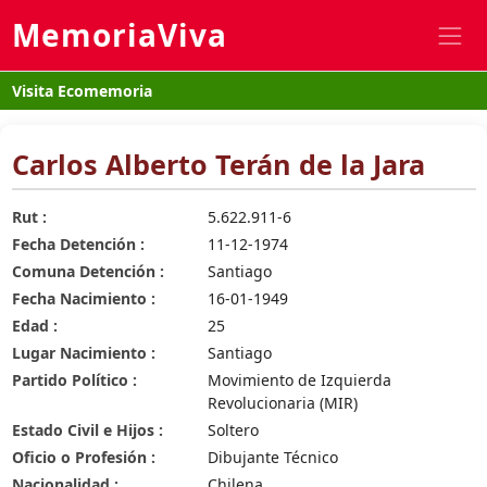
MemoriaViva
Visita Ecomemoria
Carlos Alberto Terán de la Jara
Rut :
5.622.911-6
Fecha Detención :
11-12-1974
Comuna Detención :
Santiago
Fecha Nacimiento :
16-01-1949
Edad :
25
Lugar Nacimiento :
Santiago
Partido Político :
Movimiento de Izquierda
Revolucionaria (MIR)
Estado Civil e Hijos :
Soltero
Oficio o Profesión :
Dibujante Técnico
Nacionalidad :
Chilena