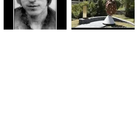
Museo de la Memoria
uchile.cl
villagrimaldi.cl
cctt.cl