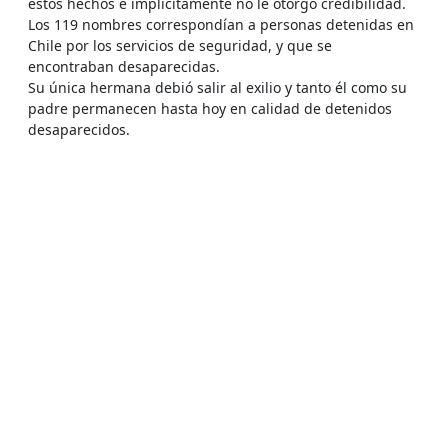
estos hechos e implícitamente no le otorgó credibilidad.
Los 119 nombres correspondían a personas detenidas en
Chile por los servicios de seguridad, y que se
encontraban desaparecidas.
Su única hermana debió salir al exilio y tanto él como su
padre permanecen hasta hoy en calidad de detenidos
desaparecidos.
GESTIONES JUDICIALES Y/O ADMINISTRATIVAS
El 28 de noviembre de 1974 se presentó un recurso de
amparo en favor del afectado y de su padre, Fernando
Guillermo Silva Camus, que fue registrado con el número
1.484-74 de la Corte de Apelaciones de Santiago.
El 24 de mayo de 1975 fue desechado el recurso de
amparo, después de hacer consultas a los organismos
implicados y de recibir su negativa a reconocer la
detención, se remitieron los antecedentes al Sexto
Juzgado del Crimen de Mayor Cuantía de Santiago, que
instruyó un sumario por el desaparecimiento de los
afectados bajo el rol número 91.412. Posteriormente se
interpuso querella por secuestro de padre e hijo que se
acumuló a la causa anterior.