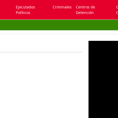
Ejecutados
Criminales
Centros de
Políticos
Detención
C