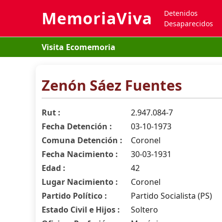
MemoriaViva
Detenidos
Desaparecidos
Visita Ecomemoria
Zenón Sáez Fuentes
Rut :
2.947.084-7
Fecha Detención :
03-10-1973
Comuna Detención :
Coronel
Fecha Nacimiento :
30-03-1931
Edad :
42
Lugar Nacimiento :
Coronel
Partido Político :
Partido Socialista (PS)
Estado Civil e Hijos :
Soltero