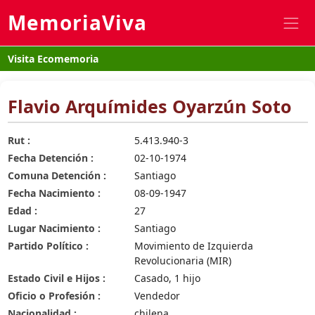
MemoriaViva
Visita Ecomemoria
Flavio Arquímides Oyarzún Soto
Rut :
5.413.940-3
Fecha Detención :
02-10-1974
Comuna Detención :
Santiago
Fecha Nacimiento :
08-09-1947
Edad :
27
Lugar Nacimiento :
Santiago
Partido Político :
Movimiento de Izquierda
Revolucionaria (MIR)
Estado Civil e Hijos :
Casado, 1 hijo
Oficio o Profesión :
Vendedor
Nacionalidad :
chilena