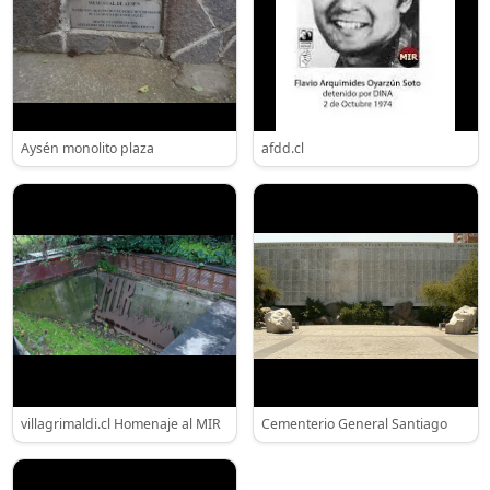
Aysén monolito plaza
afdd.cl
villagrimaldi.cl Homenaje al MIR
Cementerio General Santiago