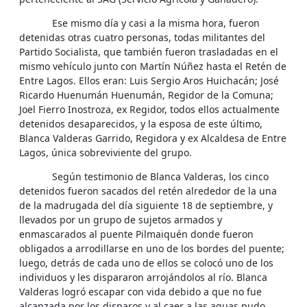
Ese mismo día y casi a la misma hora, fueron
detenidas otras cuatro personas, todas militantes del
Partido Socialista, que también fueron trasladadas en el
mismo vehículo junto con Martín Núñez hasta el Retén de
Entre Lagos. Ellos eran: Luis Sergio Aros Huichacán; José
Ricardo Huenumán Huenumán, Regidor de la Comuna;
Joel Fierro Inostroza, ex Regidor, todos ellos actualmente
detenidos desaparecidos, y la esposa de este último,
Blanca Valderas Garrido, Regidora y ex Alcaldesa de Entre
Lagos, única sobreviviente del grupo.
Según testimonio de Blanca Valderas, los cinco
detenidos fueron sacados del retén alrededor de la una
de la madrugada del día siguiente 18 de septiembre, y
llevados por un grupo de sujetos armados y
enmascarados al puente Pilmaiquén donde fueron
obligados a arrodillarse en uno de los bordes del puente;
luego, detrás de cada uno de ellos se colocó uno de los
individuos y les dispararon arrojándolos al río. Blanca
Valderas logró escapar con vida debido a que no fue
alcanzada por los disparos y al caer a las aguas pudo