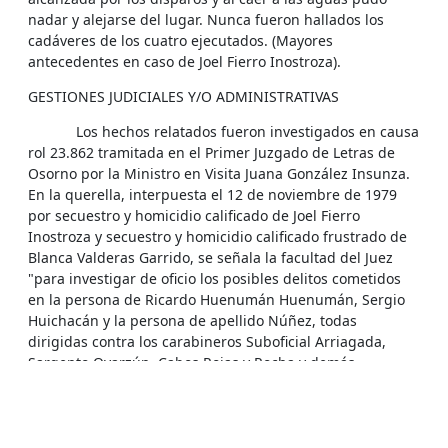
nadar y alejarse del lugar. Nunca fueron hallados los
cadáveres de los cuatro ejecutados. (Mayores
antecedentes en caso de Joel Fierro Inostroza).
GESTIONES JUDICIALES Y/O ADMINISTRATIVAS
Los hechos relatados fueron investigados en causa
rol 23.862 tramitada en el Primer Juzgado de Letras de
Osorno por la Ministro en Visita Juana González Insunza.
En la querella, interpuesta el 12 de noviembre de 1979
por secuestro y homicidio calificado de Joel Fierro
Inostroza y secuestro y homicidio calificado frustrado de
Blanca Valderas Garrido, se señala la facultad del Juez
"para investigar de oficio los posibles delitos cometidos
en la persona de Ricardo Huenumán Huenumán, Sergio
Huichacán y la persona de apellido Núñez, todas
dirigidas contra los carabineros Suboficial Arriagada,
Sargento Oyarzún, Cabos Rojas y Rocha y demás
carabineros de la dotación del Retén de Entre Lagos y en
contra de los militares o civiles que resulten
responsables".