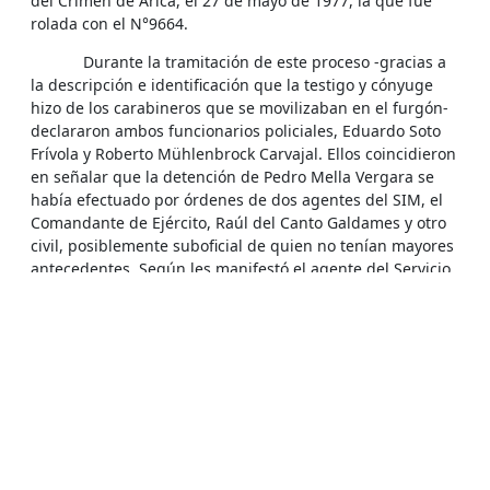
del Crimen de Arica, el 27 de mayo de 1977, la que fue
rolada con el N°9664.
Durante la tramitación de este proceso -gracias a
la descripción e identificación que la testigo y cónyuge
hizo de los carabineros que se movilizaban en el furgón-
declararon ambos funcionarios policiales, Eduardo Soto
Frívola y Roberto Mühlenbrock Carvajal. Ellos coincidieron
en señalar que la detención de Pedro Mella Vergara se
había efectuado por órdenes de dos agentes del SIM, el
Comandante de Ejército, Raúl del Canto Galdames y otro
civil, posiblemente suboficial de quien no tenían mayores
antecedentes. Según les manifestó el agente del Servicio
de Inteligencia, la aprehensión se producía porque el
afectado era "espía de Perú".
Los carabineros agregaron, en el Tribunal, que, al
llegar a la 1a. Comisaría de Arica, Raúl del Canto les
ordenó no ingresar al detenido en los Libros, puesto que
él se lo llevaría para interrogarlo. Subieron entonces a
Pedro Mella en el Peugeot blanco, el que partió con
rumbo desconocido.