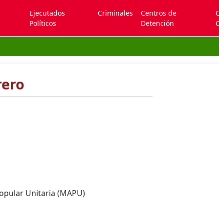
Ejecutados
Criminales
Centros de
Políticos
Detención
C
rero
opular Unitaria (MAPU)