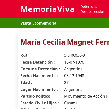
MemoriaViva
Detenidos
Desaparecidos
Visita Ecomemoria
María Cecilia Magnet Fer
Rut :
5.540.036-9
Fecha Detención :
16-07-1976
Comuna Detención :
Argentina
Fecha Nacimiento :
03-12-1948
Edad :
27
Lugar Nacimiento :
Argentina
Partido Político :
Movimiento de Acción P
Estado Civil e Hijos :
Casada