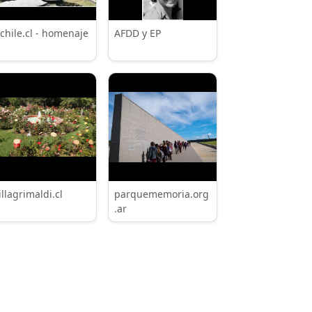
chile.cl - homenaje
AFDD y EP
illagrimaldi.cl
parquememoria.org
.ar