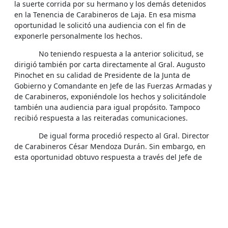
la suerte corrida por su hermano y los demás detenidos
en la Tenencia de Carabineros de Laja. En esa misma
oportunidad le solicitó una audiencia con el fin de
exponerle personalmente los hechos.
No teniendo respuesta a la anterior solicitud, se
dirigió también por carta directamente al Gral. Augusto
Pinochet en su calidad de Presidente de la Junta de
Gobierno y Comandante en Jefe de las Fuerzas Armadas y
de Carabineros, exponiéndole los hechos y solicitándole
también una audiencia para igual propósito. Tampoco
recibió respuesta a las reiteradas comunicaciones.
De igual forma procedió respecto al Gral. Director
de Carabineros César Mendoza Durán. Sin embargo, en
esta oportunidad obtuvo respuesta a través del Jefe de
Gabinete, General de Carabineros Héctor Barba Valdés,
quien le respondió directamente, señalando que "En la
Comisaría de Los Angeles no se registran detenciones en
los días siguientes al 11 de septiembre de 1973,
presumiéndose que las personas a que usted hace
mención, entre las que se incluye a un hermano suyo,