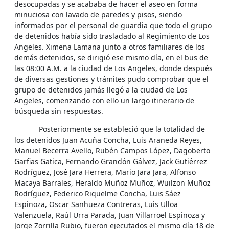
desocupadas y se acababa de hacer el aseo en forma
minuciosa con lavado de paredes y pisos, siendo
informados por el personal de guardia que todo el grupo
de detenidos había sido trasladado al Regimiento de Los
Angeles. Ximena Lamana junto a otros familiares de los
demás detenidos, se dirigió ese mismo día, en el bus de
las 08:00 A.M. a la ciudad de Los Angeles, donde después
de diversas gestiones y trámites pudo comprobar que el
grupo de detenidos jamás llegó a la ciudad de Los
Angeles, comenzando con ello un largo itinerario de
búsqueda sin respuestas.
Posteriormente se estableció que la totalidad de
los detenidos Juan Acuña Concha, Luis Araneda Reyes,
Manuel Becerra Avello, Rubén Campos López, Dagoberto
Garfias Gatica, Fernando Grandón Gálvez, Jack Gutiérrez
Rodríguez, José Jara Herrera, Mario Jara Jara, Alfonso
Macaya Barrales, Heraldo Muñoz Muñoz, Wuilzon Muñoz
Rodríguez, Federico Riquelme Concha, Luis Sáez
Espinoza, Oscar Sanhueza Contreras, Luis Ulloa
Valenzuela, Raúl Urra Parada, Juan Villarroel Espinoza y
Jorge Zorrilla Rubio, fueron ejecutados el mismo día 18 de