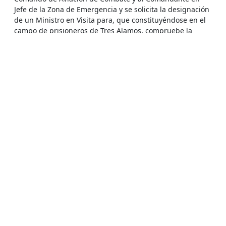
Jefe de la Zona de Emergencia y se solicita la designación
de un Ministro en Visita para, que constituyéndose en el
campo de prisioneros de Tres Alamos, compruebe la
permanencia allí del amparado, dado que en una
fotografía de prisioneros en ese campo, la madre de
Isidro Urrutia, reconoció a su hijo.
El Tribunal resolvió que "no ha lugar a comisionar
a uno de los ministros de esta sala para los fines que se
solicitan".
Por otra parte el Tribunal acordó realizar las otras
diligencias solicitadas y se ofició a los organismos
correspondientes.
El 18 de marzo, la DINA remitió a la Corte un
formulario ya llenado, en el cual le señala que debe
dirigirse al SENDET o al Ministerio del Interior "para dar
este tipo de información".
El SENDET ofició a la Corte el 28 de abril
informando que las solicitudes de información fueron