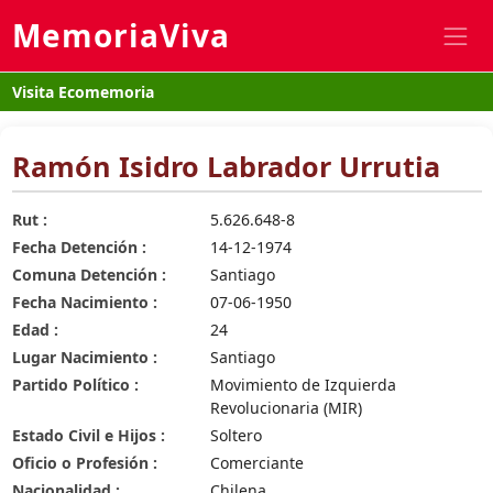
MemoriaViva
Visita Ecomemoria
Ramón Isidro Labrador Urrutia
Rut :
5.626.648-8
Fecha Detención :
14-12-1974
Comuna Detención :
Santiago
Fecha Nacimiento :
07-06-1950
Edad :
24
Lugar Nacimiento :
Santiago
Partido Político :
Movimiento de Izquierda
Revolucionaria (MIR)
Estado Civil e Hijos :
Soltero
Oficio o Profesión :
Comerciante
Nacionalidad :
Chilena