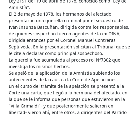
Ley 2191 del 19 de abril de 1978, conocido como "Ley de
Amnistía".
El 2 de mayo de 1978, los hermanos del afectado
presentaron una querella criminal por el secuestro de
Iván Insunza Bascuñán, dirigida contra los responsables,
de quienes sospechan fueron agentes de la ex-DINA,
dirigida entonces por el Coronel Manuel Contreras
Sepúlveda. En la presentación solicitan al Tribunal que se
le cite a declarar como principal sospechoso.
La querella fue acumulada al proceso rol Nº7302 que
investiga los mismos hechos.
Se apeló de la aplicación de la Amnistía subiendo los
antecedentes de la causa a la Corte de Apelaciones.
En el curso del trámite de la apelación se presentó a la
Corte una carta, que llegó a la hermana del afectado, en
la que se le informa que personas que estuvieron en la
"Villa Grimaldi"- y que posteriormente salieron en
libertad- vieron ahí, entre otros, a dirigentes del Partido
Comunista detenidos desde mayo de 1976 en adelante,
entre los que se encontraba el doctor Iván Insunza
Bascuñán.
En relación a la apelación, la Corte de Apelaciones estimó