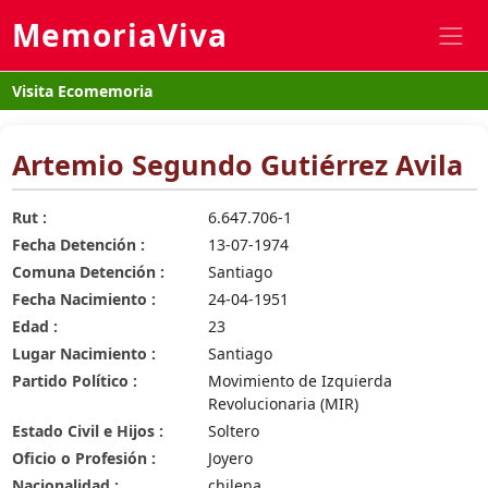
MemoriaViva
Visita Ecomemoria
Artemio Segundo Gutiérrez Avila
Rut :
6.647.706-1
Fecha Detención :
13-07-1974
Comuna Detención :
Santiago
Fecha Nacimiento :
24-04-1951
Edad :
23
Lugar Nacimiento :
Santiago
Partido Político :
Movimiento de Izquierda
Revolucionaria (MIR)
Estado Civil e Hijos :
Soltero
Oficio o Profesión :
Joyero
Nacionalidad :
chilena