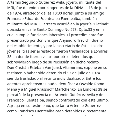
Artemio Segundo Gutiérrez Avila, joyero, militante del
MIR, fue detenido por 4 agentes de la DINA el 13 de julio
de 1974, alrededor de las 10:30 horas, junto a su amigo
Francisco Eduardo Fuentealba Fuentealba, también
militante del MIR. El arresto ocurrió en la Joyería "Platinal"
ubicada en calle Santo Domingo No.573, Dpto.33 y en la
cual cumplía funciones laborales. El procedimiento fue
presenciado por don Enrique Alejandro Trevich, dueño
del establecimiento, y por la secretaria de éste. Los dos
jóvenes, tras ser arrestados fueron trasladados a Londres
38 en donde fueron vistos por otros detenidos que
sobrevivieron luego de su reclusión en dicho recinto.
Don Cristián Esteban Van Jurick Altamirano, expone en su
testimonio haber sido detenido el 12 de julio de 1974
siendo trasladado al recinto individualizado. Entre los
agentes aprehensores pudo identificar a Osvaldo Romo
Mena y a Miguel Krassnoff Martchenko. En Londres 38 se
percató de la presencia de Artemio Gutiérrez Avila y de
Francisco Fuentealba, siendo confrontado con este último.
Agrega en su testimonio, que tanto Artemio Gutiérrez
como Francisco Fuentealba caen detenidos directamente