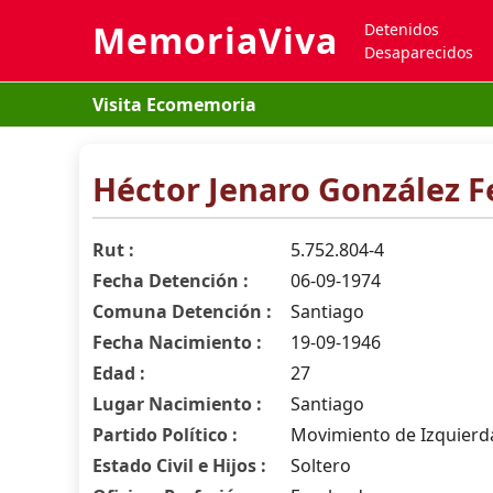
MemoriaViva
Detenidos
Desaparecidos
Visita Ecomemoria
Héctor Jenaro González 
Rut :
5.752.804-4
Fecha Detención :
06-09-1974
Comuna Detención :
Santiago
Fecha Nacimiento :
19-09-1946
Edad :
27
Lugar Nacimiento :
Santiago
Partido Político :
Movimiento de Izquierda
Estado Civil e Hijos :
Soltero