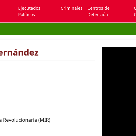
Ejecutados
Criminales
Centros de
Políticos
Detención
C
Fernández
 Revolucionaria (MIR)