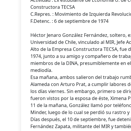
Actividad : Ex estudiante de Economía U. de
Constructora TECSA
C.Repres. : Movimiento de Izquierda Revoluci
F.Detenc. : 6 de septiembre de 1974
Héctor Jenaro González Fernández, soltero, e
Universidad de Chile, vinculado al MIR, Jefe 
Alto de la Empresa Constructora TECSA, fue d
1974, junto a su amigo y compañero de traba
miembros de la DINA, presumiblemente en el 
mediodía.
Esa mañana, ambos salieron del trabajo rumb
Alameda con Arturo Prat, a cumplir labores d
los días viernes. Sin embargo, primero se dir
fueron vistos por la esposa de éste, Ximena P
11 de la mañana, González llamó por teléfon
Minder, luego de lo cual se perdió su rastro 
Días después, el 10 de septiembre, fue deten
Fernández Zapata, militante del MIR y tambié