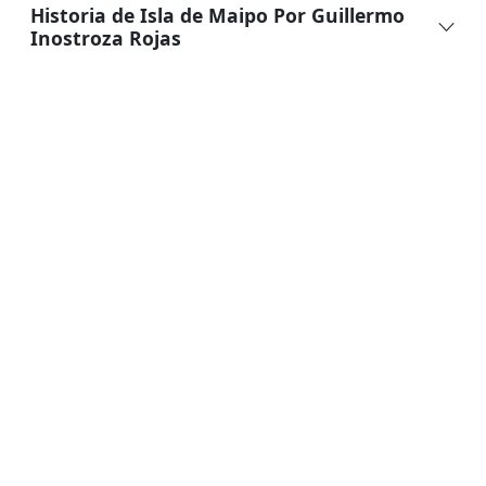
Historia de Isla de Maipo Por Guillermo
Inostroza Rojas
Otras fotos
AFDD.CL
sitiosdememoria.org