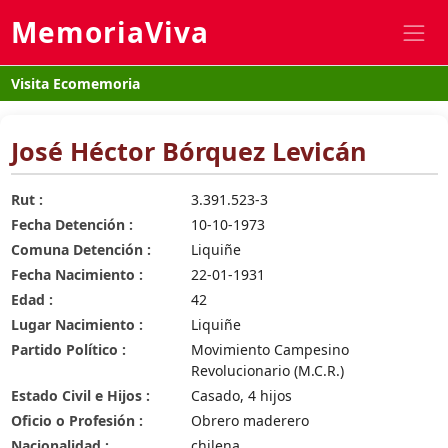
MemoriaViva
Visita Ecomemoria
José Héctor Bórquez Levicán
Rut :
3.391.523-3
Fecha Detención :
10-10-1973
Comuna Detención :
Liquiñe
Fecha Nacimiento :
22-01-1931
Edad :
42
Lugar Nacimiento :
Liquiñe
Partido Político :
Movimiento Campesino
Revolucionario (M.C.R.)
Estado Civil e Hijos :
Casado, 4 hijos
Oficio o Profesión :
Obrero maderero
Nacionalidad :
chilena