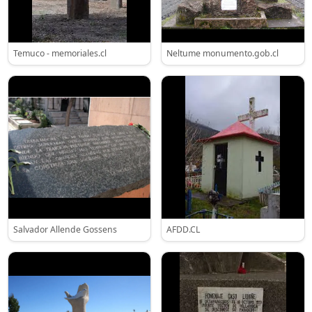
Temuco - memoriales.cl
Neltume monumento.gob.cl
Salvador Allende Gossens
AFDD.CL