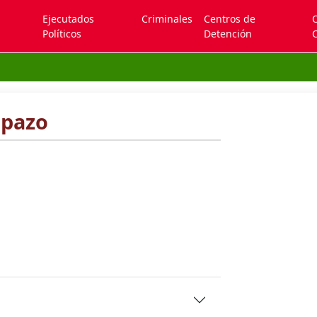
Ejecutados
Criminales
Centros de
Políticos
Detención
C
Opazo