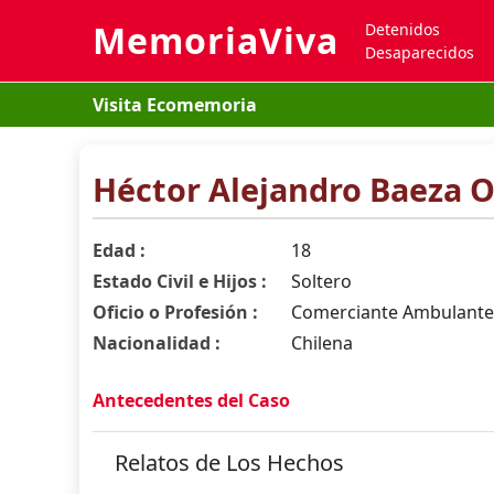
MemoriaViva
Detenidos
Desaparecidos
Visita Ecomemoria
Héctor Alejandro Baeza 
Edad :
18
Estado Civil e Hijos :
Soltero
Oficio o Profesión :
Comerciante Ambulante
Nacionalidad :
Chilena
Antecedentes del Caso
Relatos de Los Hechos