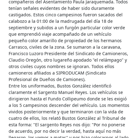
compañeros del Asentamiento Paula Jaraquemada. Todos
tenían señales evidentes de haber sido duramente
castigados. Estos cinco campesinos fueron sacados del
calabozo a la 01:00 de la madrugada del día 18 de
septiembre y subidos a un furgón particular color verde
que emprendió viaje acompañado de un vehículo
pequeño color amarillo de propiedad de los hermanos
Carrasco, civiles de la zona. Se sumaron a la caravana,
Francisco Luzoro Presidente del Sindicato de Camioneros,
Claudio Oregón, otro lugareño apodado "el relámpago" y
otros civiles cuyos nombres se ignoran. Todos ellos
camioneros afiliados a SIPRODUCAM (Sindicato
Profesional de Dueños de Camiones).
Entre los uniformados, Bustos González identificó
claramente el Sargento Manuel Reyes. Los vehículos se
dirigieron hasta el Fundo Collipeumo donde se les exigió
a los 5 campesinos descender del vehículo. Los momentos
vividos posteriormente y que terminaron con la vida de
cuatro de ellos, los relató Bustos González al Tribunal de
esta forma: "El sargento Reyes nos dijo: "Por no ponerse
de acuerdo, por no decir la verdad, hasta aquí no más
llegaron, los vamos a matar" y nos hizo colocarnos al lado