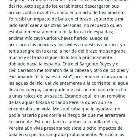
del río. Acto seguido los carabineros descargaron sus
armas contra nosotros, como en un acto de fusilamiento.
Yo recibí un impacto de bala en el brazo izquierdo; a mi
lado sentí caer a las otras personas, no recuerdo quien
estaba inmediatamente a mi lado; caí de espaldas;
encima mío cayó Carlos Chávez herido. Luego se
acercaron los policías y los civiles a nuestros cuerpos; yo
tenía sangre en la cara; la herida del brazo me sangraba
mucho y el brazo izquierdo lo tenía prácticamente
doblado hacia la espalda. Entre el Sargento Reyes y el
civil Carrasco me tomaron de la cabeza y otro de los pies y
exclamando "éste ya está listo", procedieron a lanzarme a
las aguas del río. Caí violentamente a la corriente; el agua
llevó mi cuerpo; como pude me así con mi mano derecha
a unas raíces de un sauce. Estando aquí, en un remolino
de las aguas flotaba Orlando Pereira quien aún se
encontraba con vida. Me suplicaba que le ayudara; no
podía hacerlo pues corría el riesgo de que me arrastrara
la corriente. Esta nos lanzó a ambos a la orilla del río,
Pereira aún vivía presentando siete u ocho impactos de
bala en su pecho; sangraba profusamente. Pereció a los