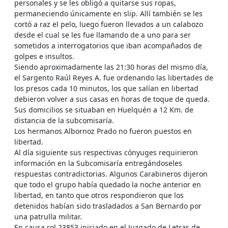
personales y se les obligó a quitarse sus ropas,
permaneciendo únicamente en slip. Allí también se les
cortó a raz el pelo, luego fueron llevados a un calabozo
desde el cual se les fue llamando de a uno para ser
sometidos a interrogatorios que iban acompañados de
golpes e insultos.
Siendo aproximadamente las 21:30 horas del mismo día,
el Sargento Raúl Reyes A. fue ordenando las libertades de
los presos cada 10 minutos, los que salían en libertad
debieron volver a sus casas en horas de toque de queda.
Sus domicilios se situaban en Huelquén a 12 Km. de
distancia de la subcomisaría.
Los hermanos Albornoz Prado no fueron puestos en
libertad.
Al día siguiente sus respectivas cónyuges requirieron
información en la Subcomisaría entregándoseles
respuestas contradictorias. Algunos Carabineros dijeron
que todo el grupo había quedado la noche anterior en
libertad, en tanto que otros respondieron que los
detenidos habían sido trasladados a San Bernardo por
una patrulla militar.
En causa rol 23853 iniciado en el Juzgado de Letras de