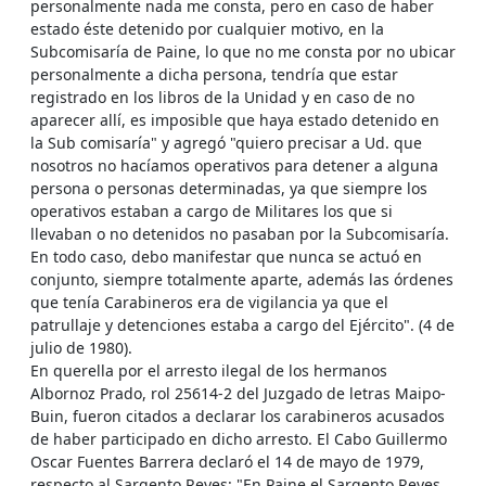
personalmente nada me consta, pero en caso de haber
estado éste detenido por cualquier motivo, en la
Subcomisaría de Paine, lo que no me consta por no ubicar
personalmente a dicha persona, tendría que estar
registrado en los libros de la Unidad y en caso de no
aparecer allí, es imposible que haya estado detenido en
la Sub comisaría" y agregó "quiero precisar a Ud. que
nosotros no hacíamos operativos para detener a alguna
persona o personas determinadas, ya que siempre los
operativos estaban a cargo de Militares los que si
llevaban o no detenidos no pasaban por la Subcomisaría.
En todo caso, debo manifestar que nunca se actuó en
conjunto, siempre totalmente aparte, además las órdenes
que tenía Carabineros era de vigilancia ya que el
patrullaje y detenciones estaba a cargo del Ejército". (4 de
julio de 1980).
En querella por el arresto ilegal de los hermanos
Albornoz Prado, rol 25614-2 del Juzgado de letras Maipo-
Buin, fueron citados a declarar los carabineros acusados
de haber participado en dicho arresto. El Cabo Guillermo
Oscar Fuentes Barrera declaró el 14 de mayo de 1979,
respecto al Sargento Reyes: "En Paine el Sargento Reyes