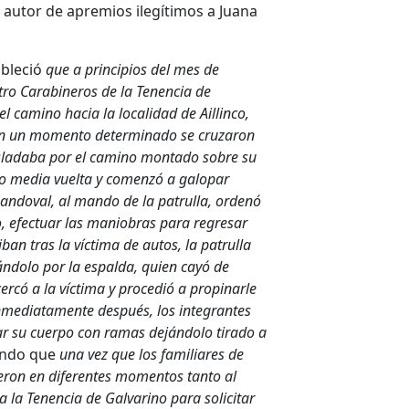
 autor de apremios ilegí­timos a Juana
ableció
que a principios del mes de
ro Carabineros de la Tenencia de
l camino hacia la localidad de Aillinco,
. En un momento determinado se cruzaron
sladaba por el camino montado sobre su
dio media vuelta y comenzó a galopar
 Sandoval, al mando de la patrulla, ordenó
lo, efectuar las maniobras para regresar
ban tras la ví­ctima de autos, la patrulla
ándolo por la espalda, quien cayó de
ercó a la ví­ctima y procedió a propinarle
nmediatamente después, los integrantes
r su cuerpo con ramas dejándolo tirado a
gando que
una vez que los familiares de
eron en diferentes momentos tanto al
a la Tenencia de Galvarino para solicitar