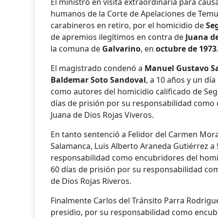
El ministro en visita extraordinaria para caus
humanos de la Corte de Apelaciones de Tem
carabineros en retiro, por el homicidio de
Se
de apremios ilegí­timos en contra de
Juana de
la comuna de
Galvarino
, en
octubre de 1973
El magistrado condenó a
Manuel Gustavo Sa
Baldemar Soto Sandoval
, a 10 años y un dí­
como autores del homicidio calificado de Seg
dí­as de prisión por su responsabilidad como 
Juana de Dios Rojas Viveros.
En tanto sentenció a Felidor del Carmen Mora
Salamanca, Luis Alberto Araneda Gutiérrez a 5
responsabilidad como encubridores del homi
60 dí­as de prisión por su responsabilidad c
de Dios Rojas Riveros.
Finalmente Carlos del Tránsito Parra Rodrigue
presidio, por su responsabilidad como encub