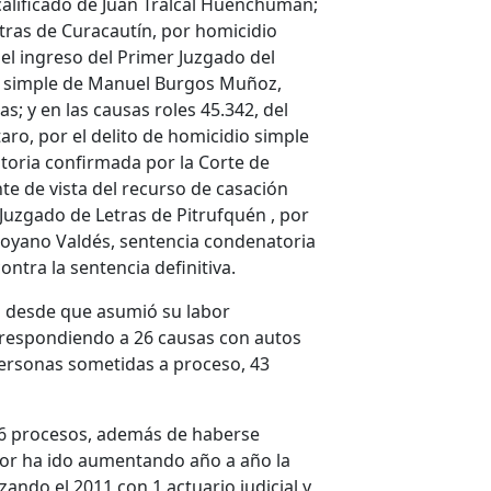
 calificado de Juan Tralcal Huenchumán;
tras de Curacautí­n, por homicidio
del ingreso del Primer Juzgado del
io simple de Manuel Burgos Muñoz,
s; y en las causas roles 45.342, del
aro, por el delito de homicidio simple
oria confirmada por la Corte de
e de vista del recurso de casación
 Juzgado de Letras de Pitrufquén , por
 Moyano Valdés, sentencia condenatoria
ntra la sentencia definitiva.
s desde que asumió su labor
orrespondiendo a 26 causas con autos
ersonas sometidas a proceso, 43
 6 procesos, además de haberse
bor ha ido aumentando año a año la
ando el 2011 con 1 actuario judicial y