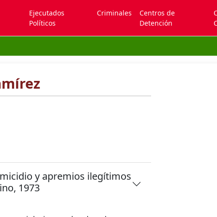
Ejecutados
Criminales
Centros de
Políticos
Detención
C
mí­rez
icidio y apremios ilegí­timos
ino, 1973