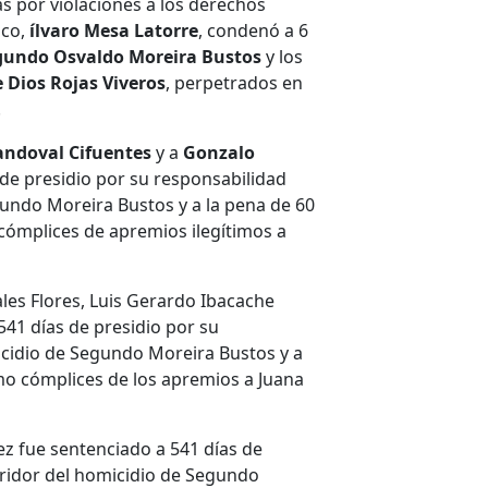
as por violaciones a los derechos
uco,
ílvaro Mesa Latorre
, condenó a 6
gundo Osvaldo Moreira Bustos
y los
 Dios Rojas Viveros
, perpetrados en
.
ndoval Cifuentes
y a
Gonzalo
a de presidio por su responsabilidad
undo Moreira Bustos y a la pena de 60
cómplices de apremios ilegí­timos a
les Flores, Luis Gerardo Ibacache
41 dí­as de presidio por su
cidio de Segundo Moreira Bustos y a
omo cómplices de los apremios a Juana
z fue sentenciado a 541 dí­as de
ridor del homicidio de Segundo