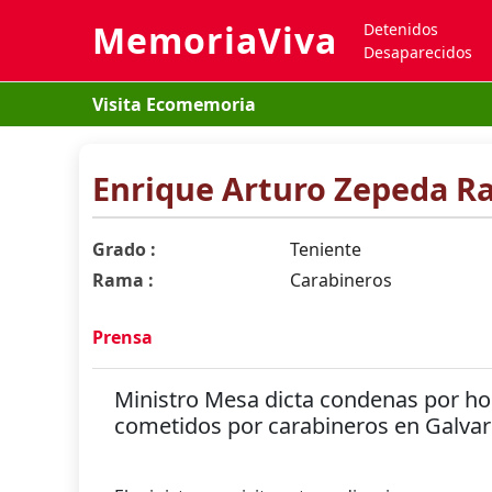
MemoriaViva
Detenidos
Desaparecidos
Visita Ecomemoria
Enrique Arturo Zepeda Ra
Grado :
Teniente
Rama :
Carabineros
Prensa
Ministro Mesa dicta condenas por hom
cometidos por carabineros en Galvar