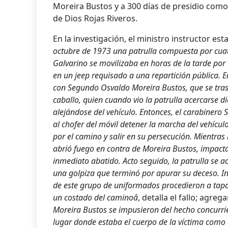
Moreira Bustos y a 300 dí­as de presidio como
de Dios Rojas Riveros.
En la investigación, el ministro instructor est
octubre de 1973 una patrulla compuesta por cuat
Galvarino se movilizaba en horas de la tarde por e
en un jeep requisado a una repartición pública
con Segundo Osvaldo Moreira Bustos, que se tra
caballo, quien cuando vio la patrulla acercarse 
alejándose del vehí­culo. Entonces, el carabinero
al chofer del móvil detener la marcha del vehí­cu
por el camino y salir en su persecución. Mientras i
abrió fuego en contra de Moreira Bustos, impact
inmediato abatido. Acto seguido, la patrulla se ac
una golpiza que terminó por apurar su deceso. I
de este grupo de uniformados procedieron a tapa
un costado del caminoâ
, detalla el fallo; agre
Moreira Bustos se impusieron del hecho concurri
lugar donde estaba el cuerpo de la ví­ctima como 