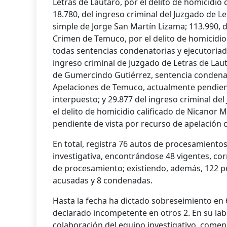
Letras de Lautaro, por el delito de homicidio
18.780, del ingreso criminal del Juzgado de Le
simple de Jorge San Martí­n Lizama; 113.990, 
Crimen de Temuco, por el delito de homicid
todas sentencias condenatorias y ejecutoriada
ingreso criminal de Juzgado de Letras de Laut
de Gumercindo Gutiérrez, sentencia condenat
Apelaciones de Temuco, actualmente pendient
interpuesto; y 29.877 del ingreso criminal del
el delito de homicidio calificado de Nicanor
pendiente de vista por recurso de apelación co
En total, registra 76 autos de procesamiento
investigativa, encontrándose 48 vigentes, c
de procesamiento; existiendo, además, 122 p
acusadas y 8 condenadas.
Hasta la fecha ha dictado sobreseimiento en
declarado incompetente en otros 2. En su la
colaboración del equipo investigativo, comenz