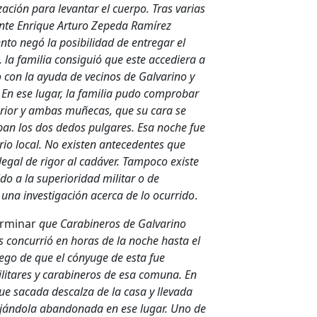
zación para levantar el cuerpo. Tras varias
ente Enrique Arturo Zepeda Ramí­rez
nto negó la posibilidad de entregar el
la familia consiguió que este accediera a
o con la ayuda de vecinos de Galvarino y
. En ese lugar, la familia pudo comprobar
nferior y ambas muñecas, que su cara se
an los dos dedos pulgares. Esa noche fue
rio local. No existen antecedentes que
legal de rigor al cadáver. Tampoco existe
do a la superioridad militar o de
 una investigación acerca de lo ocurrido
.
erminar
que Carabineros de Galvarino
 concurrió en horas de la noche hasta el
uego de que el cónyuge de esta fue
militares y carabineros de esa comuna. En
ue sacada descalza de la casa y llevada
ejándola abandonada en ese lugar. Uno de