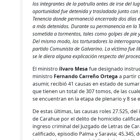
los integrantes de la patrulla antes de irse del luga
oportunidad fue detenida y trasladada junto con 
Tenencia donde permaneció encerrada dos dí­as e
a más detenidos. Durante su permanencia en la T
sometida a tormentos, tales como golpes de pie
Del mismo modo, los torturadores la interrogaron 
partido Comunista de Galvarino. La ví­ctima fue l
se le diera alguna explicación respecto del proce
El ministro
ílvaro Mesa
fue designado instruc
ministro
Fernando Carreño Ortega
a partir
asumir, recibió 41 causas en estado de suma
que tienen un total de 307 tomos, de las cual
se encuentran en la etapa de plenario y 8 se 
De estas últimas, las causas roles 27.525, del
de Carahue por el delito de homicidio califica
ingreso criminal del Juzgado de Letras de Car
calificado, episodio Palma y Saravia; 45.345, 