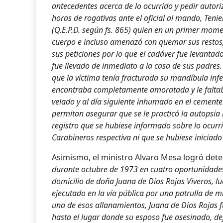
antecedentes acerca de lo ocurrido y pedir autori
horas de rogativas ante el oficial al mando, Teni
(Q.E.P.D. según fs. 865) quien en un primer mome
cuerpo e incluso amenazó con quemar sus restos, 
sus peticiones por lo que el cadáver fue levantad
fue llevado de inmediato a la casa de sus padres
que la ví­ctima tení­a fracturada su mandí­bula i
encontraba completamente amoratada y le faltab
velado y al dí­a siguiente inhumado en el cemente
permitan asegurar que se le practicó la autopsia 
registro que se hubiese informado sobre lo ocurri
Carabineros respectiva ni que se hubiese iniciado
Asimismo, el ministro Alvaro Mesa logró det
durante octubre de 1973 en cuatro oportunidades
domicilio de doña Juana de Dios Rojas Viveros, l
ejecutado en la ví­a pública por una patrulla de 
una de esos allanamientos, Juana de Dios Rojas f
hasta el lugar donde su esposo fue asesinado, d