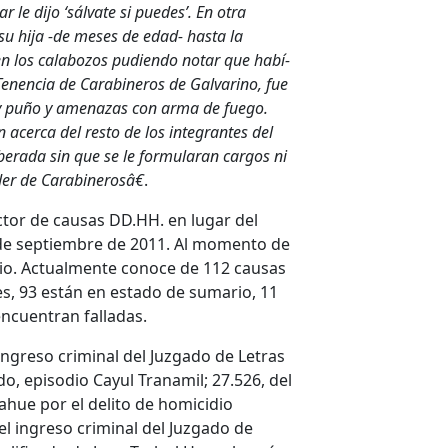
r le dijo ‘sálvate si puedes’. En otra
su hija -de meses de edad- hasta la
n los calabozos pudiendo notar que habí­
enencia de Carabineros de Galvarino, fue
 y puño y amenazas con arma de fuego.
acerca del resto de los integrantes del
iberada sin que se le formularan cargos ni
der de Carabinerosâ€
.
tor de causas DD.HH. en lugar del
 de septiembre de 2011. Al momento de
rio. Actualmente conoce de 112 causas
es, 93 están en estado de sumario, 11
encuentran falladas.
 ingreso criminal del Juzgado de Letras
do, episodio Cayul Tranamil; 27.526, del
ahue por el delito de homicidio
del ingreso criminal del Juzgado de