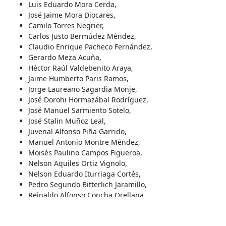
Luis Eduardo Mora Cerda,
José Jaime Mora Diocares,
Camilo Torres Negrier,
Carlos Justo Bermúdez Méndez,
Claudio Enrique Pacheco Fernández,
Gerardo Meza Acuña,
Héctor Raúl Valdebenito Araya,
Jaime Humberto Paris Ramos,
Jorge Laureano Sagardia Monje,
José Dorohi Hormazábal Rodríguez,
José Manuel Sarmiento Sotelo,
José Stalin Muñoz Leal,
Juvenal Alfonso Piña Garrido,
Manuel Antonio Montre Méndez,
Moisés Paulino Campos Figueroa,
Nelson Aquiles Ortiz Vignolo,
Nelson Eduardo Iturriaga Cortés,
Pedro Segundo Bitterlich Jaramillo,
Reinaldo Alfonso Concha Orellana,
Víctor Manuel de la Cruz San Martin Jiménez,
Gustavo Humberto Apablaza Meneses,