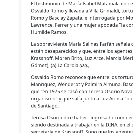
El testimonio de María Isabel Matamala entre
Osvaldo Romo y llevada a Villa Grimaldi, tor
Romo y Basclay Zapata, e interrogada por Mor
Lawrence, Ferrer y una mujer apodada "la c
Humilde Ramos.
La sobreviviente María Salinas Farfán señala
están desaparecidos y que, entre los agente
Krassnoff, Moren Brito, Luz Arce, Marcia Meri
Gómez), (a) La Carola
(izq.).
Osvaldo Romo reconoce que entre los tortura
Manríquez, Wenderot y Palmira Almuna. Basclay
que "en 1975 se casó con Teresa Osorio Navar
organismo" y que salía junto a Luz Arce a "po
de Santiago.
Teresa Osorio dice haber "ingresado como em
siendo destinada a trabajar en la DINA, en el 
secretaria de Krassnoff. Supo que los agente