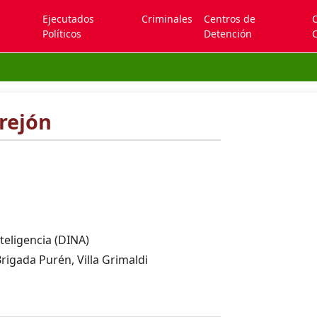
Ejecutados
Criminales
Centros de
Políticos
Detención
C
rejón
teligencia (DINA)
igada Purén, Villa Grimaldi