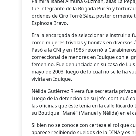
Palmira Isabel Almuna Guzmán, alias La Pepa
fue integrante de la Brigada Purén y tortura
órdenes de Ciro Torré Sáez, posteriormente t
Espinoza Bravo.
Era la encargada de seleccionar e instruir a f
como mujeres frívolas y bonitas en diversos á
Pasó a la CNI y en 1985 retornó a Carabiner
correccional de menores en Iquique con el g
femenino. Fue denunciada en su casa de Luis 
mayo de 2003, luego de lo cual no se le ha vu
viviría en Iquique.
Nélida Gutiérrez Rivera fue secretaria priva
Luego de la detención de su jefe, continuó c
las oficinas que éste tenía en la calle Ricardo
su Boutique "Mané" (Manuel y Nélida) en el ca
Si bien no se conoce con certeza el rol que cu
aparece recibiendo sueldos de la DINA y es hij