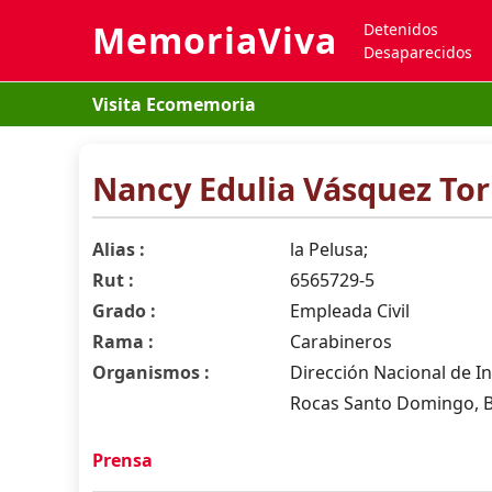
MemoriaViva
Detenidos
Desaparecidos
Visita Ecomemoria
Nancy Edulia Vásquez Tor
Alias :
la Pelusa;
Rut :
6565729-5
Grado :
Empleada Civil
Rama :
Carabineros
Organismos :
Dirección Nacional de In
Rocas Santo Domingo, Br
Prensa