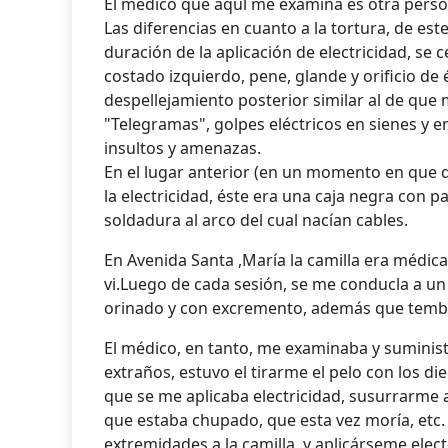
El médico que aqul me examina es otra perso
Las diferencias en cuanto a la tortura, de est
duración de la aplicación de electricidad, se 
costado izquierdo, pene, glande y orificio de
despellejamiento posterior similar al de que
"Telegramas", golpes eléctricos en sienes y e
insultos y amenazas.
En el lugar anterior (en un momento en que q
la electricidad, éste era una caja negra con p
soldadura al arco del cual nacían cables.
En Avenida Santa ,María la camilla era médica
vi.Luego de cada sesión, se me conducla a u
orinado y con excremento, además que temb
El médico, en tanto, me examinaba y suminist
extraños, estuvo el tirarme el pelo con los 
que se me aplicaba electricidad, susurrarme 
que estaba chupado, que esta vez moría, etc.
extremidades a la camilla, y aplicárseme elect