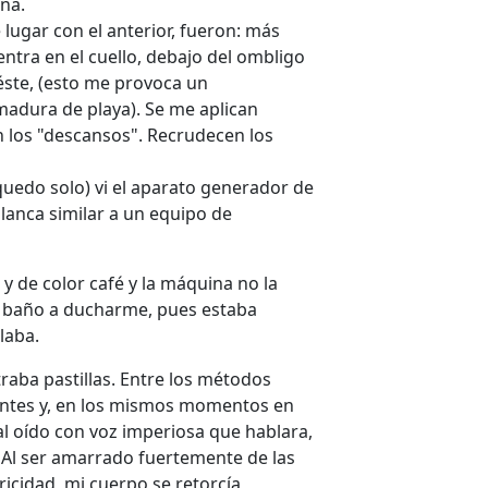
na.
e lugar con el anterior, fueron: más
centra en el cuello, debajo del ombligo
 éste, (esto me provoca un
 madura de playa). Se me aplican
n los "descansos". Recrudecen los
uedo solo) vi el aparato generador de
alanca similar a un equipo de
 y de color café y la máquina no la
n baño a ducharme, pues estaba
laba.
raba pastillas. Entre los métodos
dientes y, en los mismos momentos en
al oído con voz imperiosa que hablara,
 Al ser amarrado fuertemente de las
ricidad, mi cuerpo se retorcía,