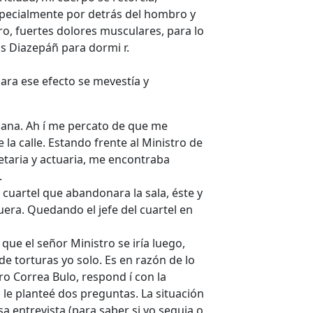
pecialmente por detrás del hombro y
ro, fuertes dolores musculares, para lo
os Diazepáñ para dormi r.
 para ese efecto se mevestía y
añana. Ah í me percato de que me
la calle. Estando frente al Ministro de
etaria y actuaria, me encontraba
.
el cuartel que abandonara la sala, éste y
uera. Quedando el jefe del cuartel en
ue el señor Ministro se iría luego,
 torturas yo solo. Es en razón de lo
ro Correa Bulo, respond í con la
o le planteé dos preguntas. La situación
a entrevista (para saber si yo seguia o