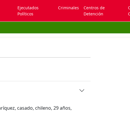
Ejecutados
Criminales
Centros de
Políticos
Detención
C
ríquez, casado, chileno, 29 años,