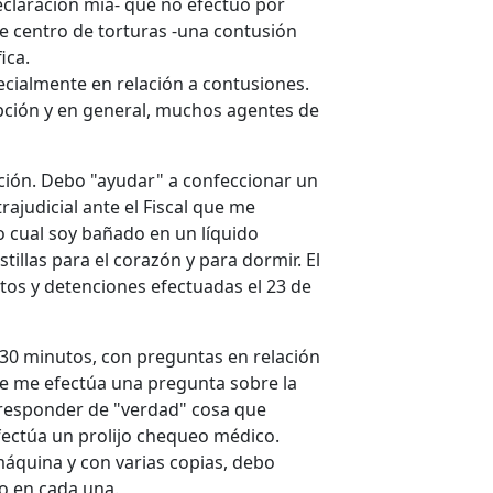
eclaración mía- que no efectúo por
e centro de torturas -una contusión
ica.
cialmente en relación a contusiones.
ción y en general, muchos agentes de
ción. Debo "ayudar" a confeccionar un
rajudicial ante el Fiscal que me
lo cual soy bañado en un líquido
illas para el corazón y para dormir. El
atos y detenciones efectuadas el 23 de
a 30 minutos, con preguntas en relación
 se me efectúa una pregunta sobre la
 responder de "verdad" cosa que
efectúa un prolijo chequeo médico.
máquina y con varias copias, debo
o en cada una.