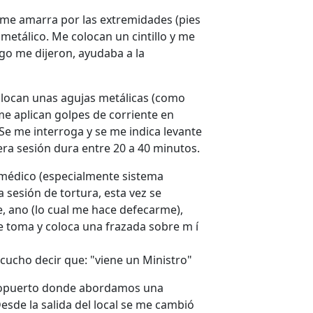
 me amarra por las extremidades (pies
metálico. Me colocan un cintillo y me
ego me dijeron, ayudaba a la
e colocan unas agujas metálicas (como
 me aplican golpes de corriente en
 Se me interroga y se me indica levante
ra sesión dura entre 20 a 40 minutos.
n médico (especialmente sistema
a sesión de tortura, esta vez se
e, ano (lo cual me hace defecarme),
 toma y coloca una frazada sobre m í
scucho decir que: "viene un Ministro"
Aeropuerto donde abordamos una
esde la salida del local se me cambió