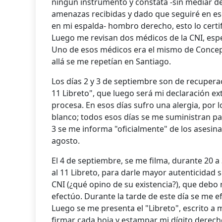
ningún instrumento y constata -sin mediar d
amenazas recibidas y dado que seguiré en es
en mi espalda- hombro derecho, esto lo certif
Luego me revisan dos médicos de la CNI, espe
Uno de esos médicos era el mismo de Concep
allá se me repetían en Santiago.
Los días 2 y 3 de septiembre son de recupera
11 Libreto", que luego será mi declaración ext
procesa. En esos días sufro una alergia, por 
blanco; todos esos días se me suministran past
3 se me informa "oficialmente" de los asesin
agosto.
El 4 de septiembre, se me filma, durante 20 
al 11 Libreto, para darle mayor autenticidad
CNI (¿qué opino de su existencia?), que debo
efectúo. Durante la tarde de este día se me 
Luego se me presenta el "Libreto", escrito a 
firmar cada hoja y estampar mi dígito derech