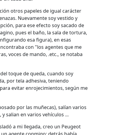
ción otros papeles de igual carácter
amenazas. Nuevamente soy vestido y
epción, para ese efecto soy sacado de
agino, pues el baño, la sala de tortura,
nfigurando esa figura), en esas
encontraba con "los agentes que me
ras, voces de mando, .etc., se notaba
 del toque de queda, cuando soy
a, por tela adhesiva, teniendo
 para evitar enrojecimientos, según me
sposado por las muñecas), salían varios
 y salian en varios vehículos ...
sladó a mi llegada, creo un Peugeot
y un agente conmigo; detrás había