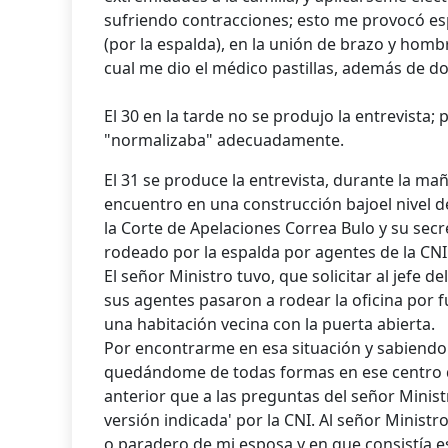
sufriendo contracciones; esto me provocó es
(por la espalda), en la unión de brazo y homb
cual me dio el médico pastillas, además de d
El 30 en la tarde no se produjo la entrevista;
"normalizaba" adecuadamente.
El 31 se produce la entrevista, durante la m
encuentro en una construcción bajoel nivel de 
la Corte de Apelaciones Correa Bulo y su secr
rodeado por la espalda por agentes de la CNI
El señor Ministro tuvo, que solicitar al jefe d
sus agentes pasaron a rodear la oficina por f
una habitación vecina con la puerta abierta.
Por encontrarme en esa situación y sabiendo q
quedándome de todas formas en ese centro de
anterior que a las preguntas del señor Minist
versión indicada' por la CNI. Al señor Ministr
o paradero de mi esposa y en que consistía es