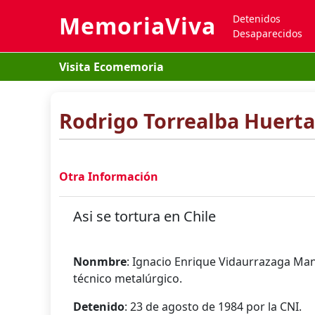
MemoriaViva
Detenidos
Desaparecidos
Visita Ecomemoria
Rodrigo Torrealba Huerta
Otra Información
Asi se tortura en Chile
Nonmbre
: Ignacio Enrique Vidaurrazaga Man
técnico metalúrgico.
Detenido
: 23 de agosto de 1984 por la CNI.