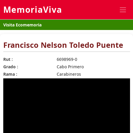
MemoriaViva
Visita Ecomemoria
Francisco Nelson Toledo Puente
Rut :
6698969-0
Grado :
Cabo Primero
Rama :
Carabineros