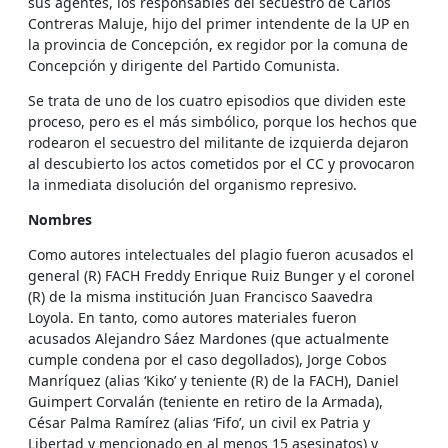
sus agentes, los responsables del secuestro de Carlos
Contreras Maluje, hijo del primer intendente de la UP en
la provincia de Concepción, ex regidor por la comuna de
Concepción y dirigente del Partido Comunista.
Se trata de uno de los cuatro episodios que dividen este
proceso, pero es el más simbólico, porque los hechos que
rodearon el secuestro del militante de izquierda dejaron
al descubierto los actos cometidos por el CC y provocaron
la inmediata disolución del organismo represivo.
Nombres
Como autores intelectuales del plagio fueron acusados el
general (R) FACH Freddy Enrique Ruiz Bunger y el coronel
(R) de la misma institución Juan Francisco Saavedra
Loyola. En tanto, como autores materiales fueron
acusados Alejandro Sáez Mardones (que actualmente
cumple condena por el caso degollados), Jorge Cobos
Manríquez (alias ‘Kiko’ y teniente (R) de la FACH), Daniel
Guimpert Corvalán (teniente en retiro de la Armada),
César Palma Ramírez (alias ‘Fifo’, un civil ex Patria y
Libertad y mencionado en al menos 15 asesinatos) y