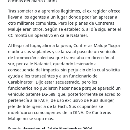
oficinas del diario Clarín).
Tras someterlo a apremios ilegítimos, el ex regidor ofrece
llevar a los agentes a un lugar donde podrían apresar a
otro militante comunista. Pero los planes de Contreras
Maluje eran otros. Según se estableció, al día siguiente el
CC montó un operativo en calle Nataniel.
Al llegar al lugar, afirma la jueza, Contreras Maluje “logra
eludir a sus vigilantes y se lanza al paso de un vehículo
de locomoción colectiva que transitaba en dirección al
sur, por calle Nataniel, quedando lesionado a
consecuencia del impacto, sin perjuicio de lo cual solicita
ayuda a los transeúntes y a un funcionario de
Carabineros”. Dijo estar secuestrado, pero los
funcionarios no pudieron hacer nada porque apareció un
vehículo patente EG-588, que, posteriormente se acredito,
pertenecía a la FACH, de uso exclusivo de Ruiz Bunger,
jefe de Inteligencia de la Fach. Sus ocupantes se
indetificaron como agentes de la DINA. De Contreras
Maluje no se supo más.
Fuente :
lanacion.cl, 24 de Noviembre 2004