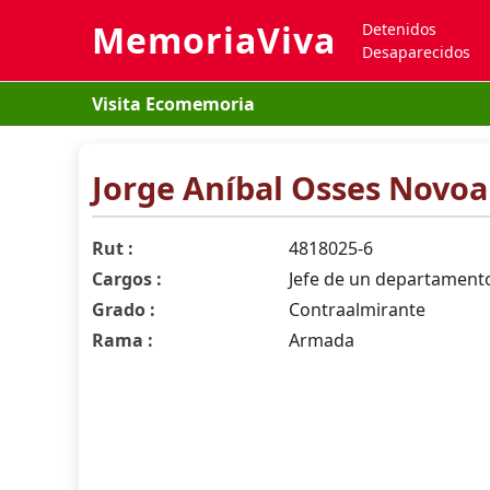
MemoriaViva
Detenidos
Desaparecidos
Visita Ecomemoria
Jorge Aníbal Osses Novoa
Rut :
4818025-6
Cargos :
Jefe de un departamento
Grado :
Contraalmirante
Rama :
Armada