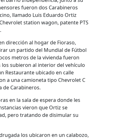
el barrio Independencia, junto a su
ehensores fueron dos Carabineros
vecino, llamado Luis Eduardo Ortiz
o Chevrolet station wagon, patente PTS
.
en dirección al hogar de Fioraso,
irar un partido del Mundial de Fútbol
pocos metros de la vivienda fueron
 los subieron al interior del vehículo
un Restaurante ubicado en calle
on a una camioneta tipo Chevrolet C
ía de Carabineros.
oras en la sala de espera donde les
nstancias vieron que Ortiz se
dad, pero tratando de disimular su
adrugada los ubicaron en un calabozo,