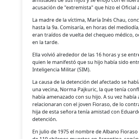
amistades de sus hijos y se enojó con el liber
acusación de "extremista" que hizo el Oficial 
La madre de la víctima, María Inés Chau, concu
hasta la 9a. Comisaría, en horas del mediodí
eran traídos de vuelta del chequeo médico, oc
en la tarde.
Ella volvió alrededor de las 16 horas y se en
quien le manifestó que su hijo había sido entr
Inteligencia Militar (SIM).
La causa de la detención del afectado se hab
una vecina, Norma Pajkuric, la que tenía confl
había amenazado con su hijo. A su vez había 
relacionaran con el joven Fioraso, de lo cont
hija de esta señora tenía amistad con Eduardo O
detención.
En julio de 1975 el nombre de Albano Fioras