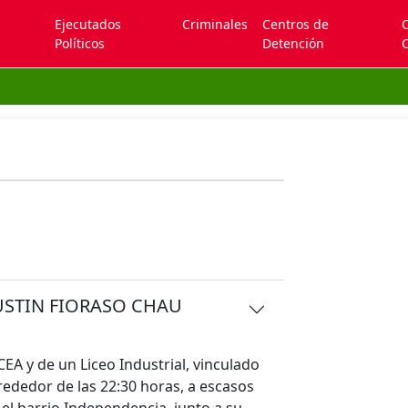
Ejecutados
Criminales
Centros de
Políticos
Detención
C
so: ALBANO AGUSTIN FIORASO CHAU
EA y de un Liceo Industrial, vinculado
lrededor de las 22:30 horas, a escasos