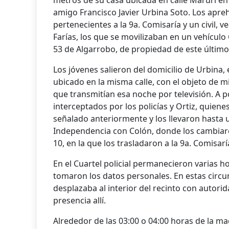
metros de su casa ubicada en calle Maruri en 
amigo Francisco Javier Urbina Soto. Los apr
pertenecientes a la 9a. Comisaría y un civil, 
Farías, los que se movilizaban en un vehícul
53 de Algarrobo, de propiedad de este último
Los jóvenes salieron del domicilio de Urbina, 
ubicado en la misma calle, con el objeto de m
que transmitían esa noche por televisión. A 
interceptados por los policías y Ortiz, quienes
señalado anteriormente y los llevaron hasta 
Independencia con Colón, donde los cambiar
10, en la que los trasladaron a la 9a. Comisar
En el Cuartel policial permanecieron varias h
tomaron los datos personales. En estas circu
desplazaba al interior del recinto con autori
presencia allí.
Alrededor de las 03:00 o 04:00 horas de la m