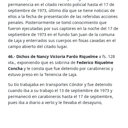
permanencia en el citado recinto policial hasta el 17 de
septiembre de 1973, último día que se tiene noticias de
ellos a la fecha de presentación de las referidas acciones
penales. Posteriormente se tomó conocimiento que
fueron ejecutadas por sus captores en la noche del 17 de
septiembre de 1973 en el fundo San Juan de la comuna
de Laja y enterrados sus cuerpos en fosas cavadas en el
campo abierto del citado lugar.
46.- Dichos de Nancy Victoria Pardo Riquelme
a fs. 128
vta., exponiendo que es sobrina de
Federico Riquelme
Concha
y le consta que fue detenido por carabineros y
estuvo preso en la Tenencia de Laja.
Su tío trabajaba en transportes Cóndor y fue detenido
cuando iba a su trabajo el 13 de septiembre de 1973 y
permaneció en carabineros hasta el 17 de septiembre,
pues iba a diario a verlo y le llevaba el desayuno,
almuerzo y comida y el día 16 del mismo mes en la
guardia se encontraba ebrio el c
arabinero Mario Montoya
y como solo había 60 pasado su mamá Florinda Riquelme
acompañada de doña Selva Valdebenito Bris, esposa del