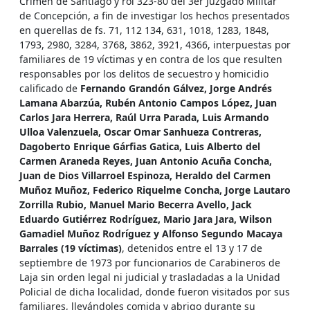
Crimen de Santiago y rol 323-80 del 3er Juzgado Militar
de Concepción, a fin de investigar los hechos presentados
en querellas de fs. 71, 112 134, 631, 1018, 1283, 1848,
1793, 2980, 3284, 3768, 3862, 3921, 4366, interpuestas por
familiares de 19 víctimas y en contra de los que resulten
responsables por los delitos de secuestro y homicidio
calificado de
Fernando Grandón Gálvez, Jorge Andrés
Lamana Abarzúa, Rubén Antonio Campos López, Juan
Carlos Jara Herrera, Raúl Urra Parada, Luis Armando
Ulloa Valenzuela, Oscar Omar Sanhueza Contreras,
Dagoberto Enrique Gárfias Gatica, Luis Alberto del
Carmen Araneda Reyes, Juan Antonio Acuña Concha,
Juan de Dios Villarroel Espinoza, Heraldo del Carmen
Muñoz Muñoz, Federico Riquelme Concha, Jorge Lautaro
Zorrilla Rubio, Manuel Mario Becerra Avello, Jack
Eduardo Gutiérrez Rodríguez, Mario Jara Jara, Wilson
Gamadiel Muñoz Rodríguez y Alfonso Segundo Macaya
Barrales (19 víctimas)
, detenidos entre el 13 y 17 de
septiembre de 1973 por funcionarios de Carabineros de
Laja sin orden legal ni judicial y trasladadas a la Unidad
Policial de dicha localidad, donde fueron visitados por sus
familiares, llevándoles comida y abrigo durante su