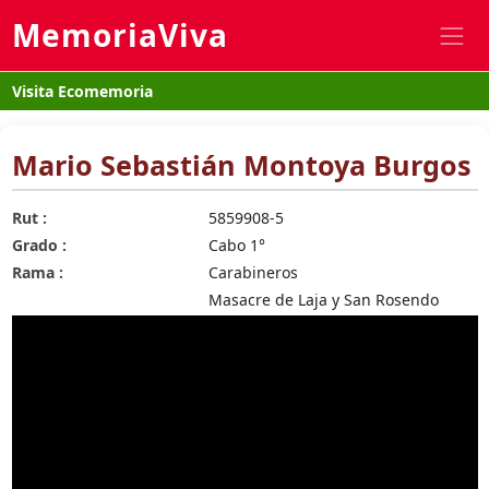
MemoriaViva
Visita Ecomemoria
Mario Sebastián Montoya Burgos
Rut :
5859908-5
Grado :
Cabo 1°
Rama :
Carabineros
Masacre de Laja y San Rosendo