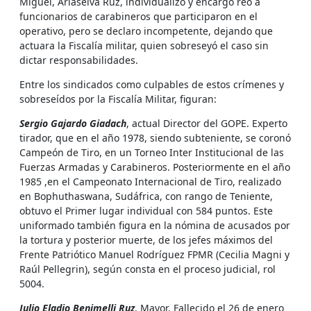
Miguel, Ariaselva Ruz, individualizó y encargó reo a
funcionarios de carabineros que participaron en el
operativo, pero se declaro incompetente, dejando que
actuara la Fiscalía militar, quien sobreseyó el caso sin
dictar responsabilidades.
Entre los sindicados como culpables de estos crímenes y
sobreseídos por la Fiscalía Militar, figuran:
Sergio Gajardo Giadach
, actual Director del GOPE. Experto
tirador, que en el año 1978, siendo subteniente, se coronó
Campeón de Tiro, en un Torneo Inter Institucional de las
Fuerzas Armadas y Carabineros. Posteriormente en el año
1985 ,en el Campeonato Internacional de Tiro, realizado
en Bophuthaswana, Sudáfrica, con rango de Teniente,
obtuvo el Primer lugar individual con 584 puntos. Este
uniformado también figura en la nómina de acusados por
la tortura y posterior muerte, de los jefes máximos del
Frente Patriótico Manuel Rodríguez FPMR (Cecilia Magni y
Raúl Pellegrin), según consta en el proceso judicial, rol
5004.
Julio Eladio Benimelli Ruz
, Mayor. Fallecido el 26 de enero