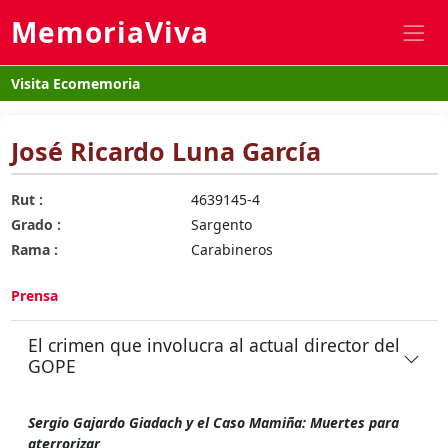
MemoriaViva
Visita Ecomemoria
José Ricardo Luna García
Rut :
4639145-4
Grado :
Sargento
Rama :
Carabineros
Prensa
El crimen que involucra al actual director del
GOPE
Sergio Gajardo Giadach y el Caso Mamiña: Muertes para
aterrorizar