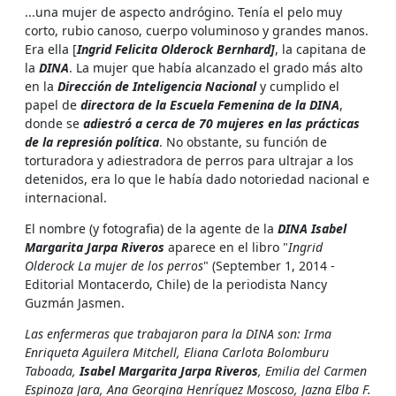
...una mujer de aspecto andrógino. Tenía el pelo muy
corto, rubio canoso, cuerpo voluminoso y grandes manos.
Era ella [
Ingrid Felicita Olderock Bernhard]
, la capitana de
la
DINA
. La mujer que había alcanzado el grado más alto
en la
Dirección de Inteligencia Nacional
y cumplido el
papel de
directora de la Escuela Femenina de la DINA
,
donde se
adiestró a cerca de 70 mujeres en las prácticas
de la represión política
. No obstante, su función de
torturadora y adiestradora de perros para ultrajar a los
detenidos, era lo que le había dado notoriedad nacional e
internacional.
El nombre (y fotografia) de la agente de la
DINA Isabel
Margarita Jarpa Riveros
aparece en el libro "
Ingrid
Olderock La mujer de los perros
" (September 1, 2014 -
Editorial Montacerdo, Chile) de la periodista Nancy
Guzmán Jasmen.
Las enfermeras que trabajaron para la DINA son: Irma
Enriqueta Aguilera Mitchell, Eliana Carlota Bolomburu
Taboada,
Isabel Margarita Jarpa Riveros
, Emilia del Carmen
Espinoza Jara, Ana Georgina Henríquez Moscoso, Jazna Elba F.