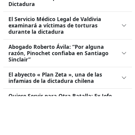
Dictadura
El Servicio Médico Legal de Valdivia
examinará a víctimas de torturas
durante la dictadura
Abogado Roberto Ávila: “Por alguna
razón, Pinochet confiaba en Santiago
Sinclair”
El abyecto « Plan Zeta », una de las
infamias de la dictadura chilena
Quiere Servir para Otra Batalla: Ex Jefe
de Inteligencia Militar de Valdivia se Dió
a la Fuga
Corte de Valdivia revisa apelaciones en
caso de torturas a dirigente político en