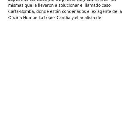
mismas que le llevaron a solucionar el llamado caso
Carta-Bomba, donde están condenados el ex agente de la
Oficina Humberto López Candia y el analista de
inteligencia Lenin Guardia, por una carta-bomba que
enviaron a la Embajada de Estados Unidos en los días
posteriores al atentado perpetrado por Al Qaeda el 11 de
septiembre de 2001.
Otras fuentes del proceso, sin embargo, indicaron que ya
se está muy cerca de encontrar, al menos, a dos personas
desparecidas de Parral.
De acuerdo a los antecedentes recabados por LND,
Zepeda está evaluando aplicar la ley antiterrorista contra
los colonos que ocultaron información, como también a
los autores de la internación y entierro de armas.
No obstante, enfrenta problemas con algunos abogados
querellantes, quienes desean procesar a los colonos que
entregaron información de calidad para el hallazgo de las
armas, autos y archivos.