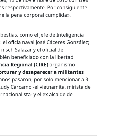
es, 19 de noviembre de 2015 con tres
es respectivamente. Por consiguiente
ne la pena corporal cumplida»,
bestias, como el jefe de Inteligencia
 el oficia naval José Cáceres González;
isch Salazar y el oficial de
ién beneficiado con la libertad
ncia Regional (CIRE)
organismo
orturar y desaparecer a militantes
anos pasaron, por solo mencionar a 3
udy Cárcamo -el vietnamita, mirista de
rnacionalista- y el ex alcalde de