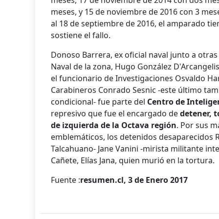
meses, 17 de noviembre de 2014 con dos mes
meses, y 15 de noviembre de 2016 con 3 mes
al 18 de septiembre de 2016, el amparado tie
sostiene el fallo.
Donoso Barrera, ex oficial naval junto a otras 
Naval de la zona, Hugo González D'Arcangelis:
el funcionario de Investigaciones Osvaldo Harn
Carabineros Conrado Sesnic -este último tamb
condicional- fue parte del
Centro de Intelige
represivo que fue el encargado de
detener, t
de izquierda de la Octava región
. Por sus m
emblemáticos, los detenidos desaparecidos R
Talcahuano- Jane Vanini -mirista militante inte
Cañete, Elías Jana, quien murió en la tortura.
Fuente :
resumen.cl, 3 de Enero 2017