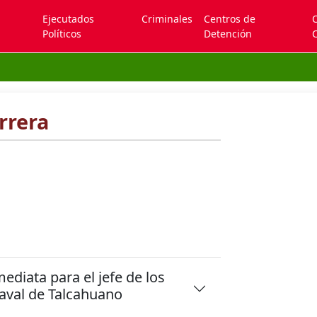
Ejecutados
Criminales
Centros de
Políticos
Detención
C
rrera
ediata para el jefe de los
Naval de Talcahuano