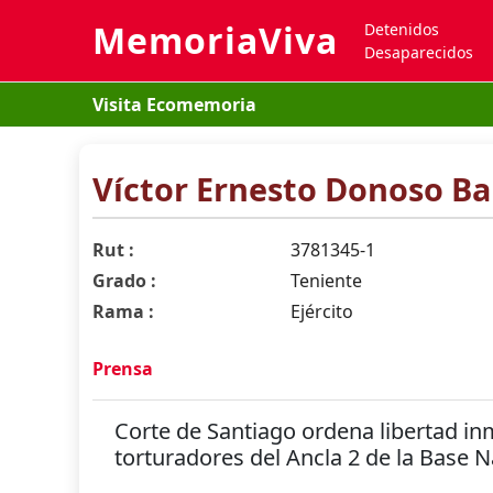
MemoriaViva
Detenidos
Desaparecidos
Visita Ecomemoria
Víctor Ernesto Donoso Ba
Rut :
3781345-1
Grado :
Teniente
Rama :
Ejército
Prensa
Corte de Santiago ordena libertad inm
torturadores del Ancla 2 de la Base 