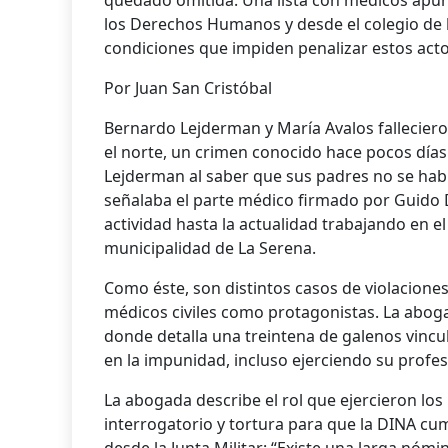
quedado omitida. Una lista con médicos apunt
los Derechos Humanos y desde el colegio de 
condiciones que impiden penalizar estos acto
Por Juan San Cristóbal
Bernardo Lejderman y María Avalos falleciero
el norte, un crimen conocido hace pocos día
Lejderman al saber que sus padres no se habí
señalaba el parte médico firmado por Guido 
actividad hasta la actualidad trabajando en e
municipalidad de La Serena.
Como éste, son distintos casos de violacione
médicos civiles como protagonistas. La aboga
donde detalla una treintena de galenos vincu
en la impunidad, incluso ejerciendo su profes
La abogada describe el rol que ejercieron los
interrogatorio y tortura para que la DINA cum