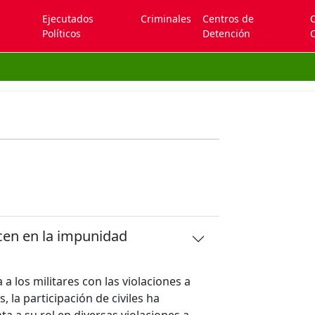
Ejecutados
Criminales
Centros de
Políticos
Detención
C
cen en la impunidad
 a los militares con las violaciones a
la participación de civiles ha