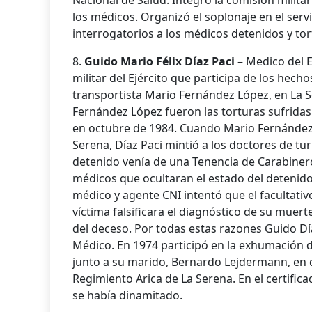
Nacional de Salud. Integró la comisión militar 
los médicos. Organizó el soplonaje en el serv
interrogatorios a los médicos detenidos y to
8.
Guido Mario Félix Díaz Paci
– Medico del Ej
militar del Ejército que participa de los hec
transportista Mario Fernández López, en La S
Fernández López fueron las torturas sufridas 
en octubre de 1984. Cuando Mario Fernández 
Serena, Díaz Paci mintió a los doctores de tu
detenido venía de una Tenencia de Carabineros
médicos que ocultaran el estado del detenido.
médico y agente CNI intentó que el facultati
víctima falsificara el diagnóstico de su muer
del deceso. Por todas estas razones Guido Dí
Médico. En 1974 participó en la exhumación d
junto a su marido, Bernardo Lejdermann, en d
Regimiento Arica de La Serena. En el certifi
se había dinamitado.