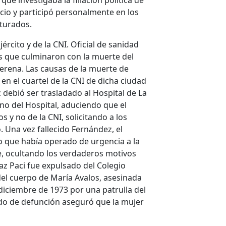
que investigaba la filiación política de
icio y participó personalmente en los
rturados.
ército y de la CNI. Oficial de sanidad
hos que culminaron con la muerte del
erena. Las causas de la muerte de
en el cuartel de la CNI de dicha ciudad
debió ser trasladado al Hospital de La
rno del Hospital, aduciendo que el
 y no de la CNI, solicitando a los
 Una vez fallecido Fernández, el
vo que había operado de urgencia a la
te, ocultando los verdaderos motivos
az Paci fue expulsado del Colegio
el cuerpo de María Avalos, asesinada
iciembre de 1973 por una patrulla del
cado de defunción aseguró que la mujer