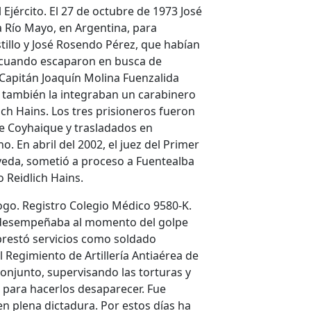
Ejército. El 27 de octubre de 1973 José
 a Río Mayo, en Argentina, para
stillo y José Rosendo Pérez, que habían
 cuando escaparon en busca de
l Capitán Joaquín Molina Fuenzalida
y también la integraban un carabinero
lich Hains. Los tres prisioneros fueron
de Coyhaique y trasladados en
o. En abril del 2002, el juez del Primer
veda, sometió a proceso a Fuentealba
o Reidlich Hains.
ogo. Registro Colegio Médico 9580-K.
 desempeñaba al momento del golpe
 prestó servicios como soldado
 Regimiento de Artillería Antiaérea de
onjunto, supervisando las torturas y
 para hacerlos desaparecer. Fue
n plena dictadura. Por estos días ha