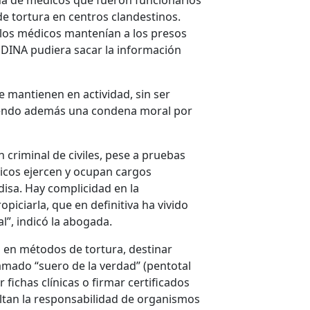
mina de médicos que fueron funcionarios
de tortura en centros clandestinos.
 los médicos mantenían a los presos
la DINA pudiera sacar la información
 mantienen en actividad, sin ser
udiendo además una condena moral por
 criminal de civiles, pese a pruebas
icos ejercen y ocupan cargos
Indisa. Hay complicidad en la
opiciarla, que en definitiva ha vivido
al”, indicó la abogada.
a en métodos de tortura, destinar
amado “suero de la verdad” (pentotal
 fichas clínicas o firmar certificados
ltan la responsabilidad de organismos