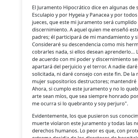
El Juramento Hipocrático dice en algunas de s
Esculapio y por Hygeia y Panacea y por todos
jueces, que este mi juramento será cumplido
discernimiento. A aquel quien me enseñó este
padres; él participará de mi mandamiento y si
Consideraré su descendencia como mis herma
cobrarles nada, si ellos desean aprenderlo… L
de acuerdo con mi poder y discernimiento ser
apartará del perjuicio y el terror. A nadie d
solicitada, ni daré consejo con este fin. De 
mujer supositorios destructores; mantendré m
Ahora, si cumplo este juramento y no lo quebra
arte sean míos, que sea siempre honrado por
me ocurra si lo quebranto y soy perjuro".
Evidentemente, los que pusieron sus conocimie
muerte violaron este juramento y todas las no
derechos humanos. Lo peor es que, con prote