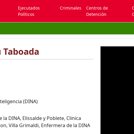
Ejecutados
Criminales
Centros de
Políticos
Detención
C
ú Taboada
teligencia (DINA)
la DINA, Elissalde y Poblete, Clinica
don, Villa Grimaldi, Enfermera de la DINA