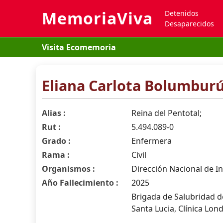
MemoriaViva
Detenidos
Desaparecidos
Visita Ecomemoria
Eliana Carlota Bolumbur
Alias :
Reina del Pentotal;
Rut :
5.494.089-0
Grado :
Enfermera
Rama :
Civil
Organismos :
Dirección Nacional de In
Año Fallecimiento :
2025
Brigada de Salubridad de 
Santa Lucia, Clínica Lon