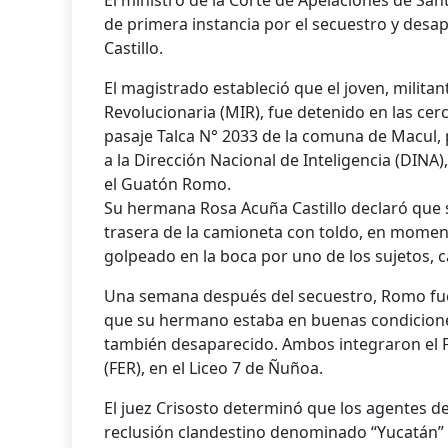
El ministro de la Corte de Apelaciones de San
de primera instancia por el secuestro y desa
Castillo.
El magistrado estableció que el joven, milita
Revolucionaria (MIR), fue detenido en las cer
pasaje Talca N° 2033 de la comuna de Macul,
a la Dirección Nacional de Inteligencia (DINA
el Guatón Romo.
Su hermana Rosa Acuña Castillo declaró que s
trasera de la camioneta con toldo, en moment
golpeado en la boca por uno de los sujetos, c
Una semana después del secuestro, Romo fue 
que su hermano estaba en buenas condicione
también desaparecido. Ambos integraron el F
(FER), en el Liceo 7 de Ñuñoa.
El juez Crisosto determinó que los agentes de
reclusión clandestino denominado “Yucatán” 