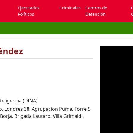
Ejecutados
Criminales
Centros de
Políticos
Detención
C
éndez
teligencia (DINA)
, Londres 38, Agrupacion Puma, Torre 5
orja, Brigada Lautaro, Villa Grimaldi,