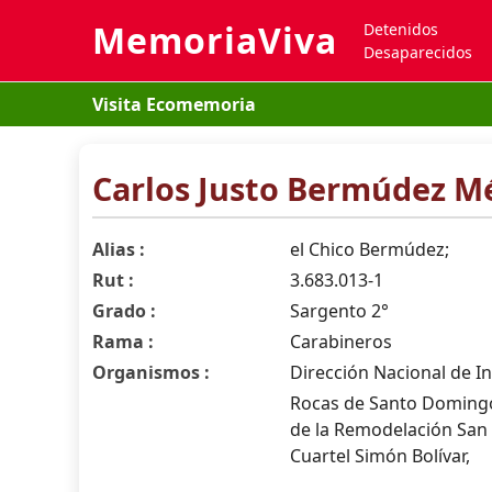
MemoriaViva
Detenidos
Desaparecidos
Visita Ecomemoria
Carlos Justo Bermúdez M
Alias :
el Chico Bermúdez;
Rut :
3.683.013-1
Grado :
Sargento 2°
Rama :
Carabineros
Organismos :
Dirección Nacional de In
Rocas de Santo Domingo
de la Remodelación San B
Cuartel Simón Bolívar,