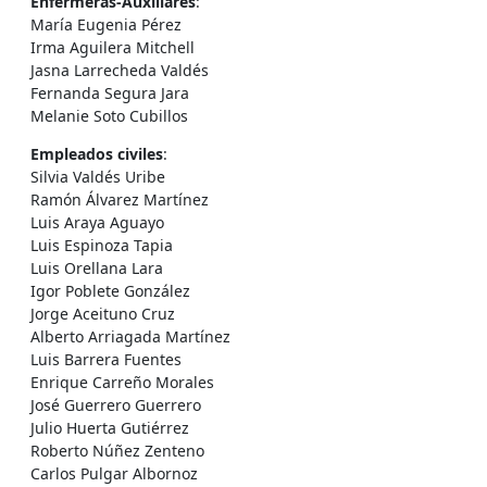
Enfermeras-Auxiliares
:
María Eugenia Pérez
Irma Aguilera Mitchell
Jasna Larrecheda Valdés
Fernanda Segura Jara
Melanie Soto Cubillos
Empleados civiles
:
Silvia Valdés Uribe
Ramón Álvarez Martínez
Luis Araya Aguayo
Luis Espinoza Tapia
Luis Orellana Lara
Igor Poblete González
Jorge Aceituno Cruz
Alberto Arriagada Martínez
Luis Barrera Fuentes
Enrique Carreño Morales
José Guerrero Guerrero
Julio Huerta Gutiérrez
Roberto Núñez Zenteno
Carlos Pulgar Albornoz