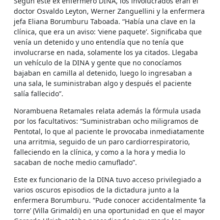
Según este ex enfermero DINA, los involucrados eran el
doctor Osvaldo Leyton, Werner Zanguellini y la enfermera
jefa Eliana Borumburu Taboada. “Había una clave en la
clínica, que era un aviso: ‘viene paquete’. Significaba que
venía un detenido y uno entendía que no tenía que
involucrarse en nada, solamente los ya citados. Llegaba
un vehículo de la DINA y gente que no conocíamos
bajaban en camilla al detenido, luego lo ingresaban a
una sala, le suministraban algo y después el paciente
salía fallecido”.
Norambuena Retamales relata además la fórmula usada
por los facultativos: “Suministraban ocho miligramos de
Pentotal, lo que al paciente le provocaba inmediatamente
una arritmia, seguido de un paro cardiorrespiratorio,
falleciendo en la clínica, y como a la hora y media lo
sacaban de noche medio camuflado”.
Este ex funcionario de la DINA tuvo acceso privilegiado a
varios oscuros episodios de la dictadura junto a la
enfermera Borumburu. “Pude conocer accidentalmente ‘la
torre’ (Villa Grimaldi) en una oportunidad en que el mayor