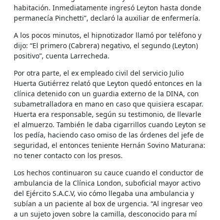
habitación. Inmediatamente ingresó Leyton hasta donde
permanecía Pinchetti”, declaró la auxiliar de enfermería.
A los pocos minutos, el hipnotizador llamó por teléfono y
dijo: “El primero (Cabrera) negativo, el segundo (Leyton)
positivo”, cuenta Larrecheda.
Por otra parte, el ex empleado civil del servicio Julio
Huerta Gutiérrez relató que Leyton quedó entonces en la
clínica detenido con un guardia externo de la DINA, con
subametralladora en mano en caso que quisiera escapar.
Huerta era responsable, según su testimonio, de llevarle
el almuerzo. También le daba cigarrillos cuando Leyton se
los pedía, haciendo caso omiso de las órdenes del jefe de
seguridad, el entonces teniente Hernán Sovino Maturana:
no tener contacto con los presos.
Los hechos continuaron su cauce cuando el conductor de
ambulancia de la Clínica London, suboficial mayor activo
del Ejército S.A.C.V, vio cómo llegaba una ambulancia y
subían a un paciente al box de urgencia. “Al ingresar veo
a un sujeto joven sobre la camilla, desconocido para mí