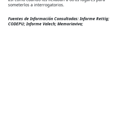
someterlos a interrogatorios.
Fuentes de Información Consultadas: Informe Rettig;
CODEPU; Informe Valech; Memoriaviva;
Prensa
Comunidad y académicos reflexionaron
sobre el pasado y presente de los DD.HH. en
la región
Suprema ordena pagar $4.500 millones a 30
ex prisioneros de Isla Dawson
La ex cárcel de Punta Arenas está ahora un
paso más cerca de convertirse en enorme