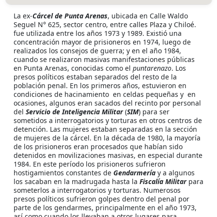
La ex-
Cárcel de Punta Arenas
, ubicada en Calle Waldo
Seguel N° 625, sector centro, entre calles Plaza y Chiloé.
fue utilizada entre los años 1973 y 1989. Existió una
concentración mayor de prisioneros en 1974, luego de
realizados los consejos de guerra; y en el año 1984,
cuando se realizaron masivas manifestaciones públicas
en Punta Arenas, conocidas como el
puntarenazo
. Los
presos políticos estaban separados del resto de la
población penal. En los primeros años, estuvieron en
condiciones de hacinamiento en celdas pequeñas y en
ocasiones, algunos eran sacados del recinto por personal
del
Servicio de Inteligencia Militar
(
SIM
) para ser
sometidos a interrogatorios y torturas en otros centros de
detención. Las mujeres estaban separadas en la sección
de mujeres de la cárcel. En la década de 1980, la mayoría
de los prisioneros eran procesados que habían sido
detenidos en movilizaciones masivas, en especial durante
1984. En este período los prisioneros sufrieron
hostigamientos constantes de
Gendarmería
y a algunos
los sacaban en la madrugada hasta la
Fiscalía Militar
para
someterlos a interrogatorios y torturas. Numerosos
presos políticos sufrieron golpes dentro del penal por
parte de los gendarmes, principalmente en el año 1973,
así como cuando los llevaban a otros lugares para