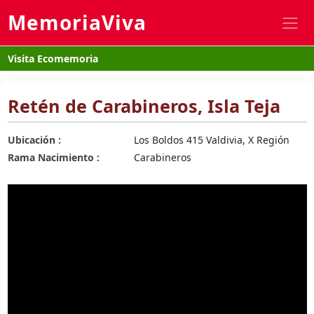
MemoriaViva
Visita Ecomemoria
Retén de Carabineros, Isla Teja
Ubicación :
Los Boldos 415 Valdivia, X Región
Rama Nacimiento :
Carabineros