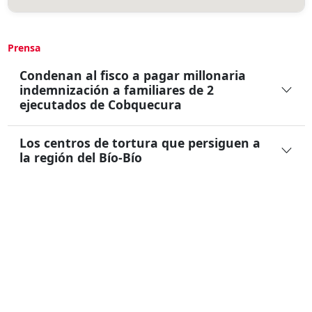
Prensa
Condenan al fisco a pagar millonaria
indemnización a familiares de 2
ejecutados de Cobquecura
Los centros de tortura que persiguen a
la región del Bío-Bío
Tribunales: Niño fue obligado a
presenciar la ejecución de su padre y
hermano en 1973
Ultima Actualización :
13/06/2026