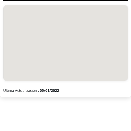
Ultima Actualización :
05/01/2022
MemoriaViva
Archivo digital de las Violaciones a los Derechos Humanos por la