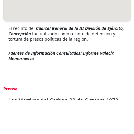
El recinto del
Cuartel General de la III División de Ejército,
Concepción
fue utilizado como recinto de detencion y
tortura de presos políticas de la region.
Fuentes de Información Consultadas: Informe Valech;
Memoriaviva
Prensa
Los Martires del Carbon 22 de Octubre 1973
Procesan a un exoficial de Carabineros y 3
exoficiales de la Armada por secuestro y
torturas a obreros detenidos en la Isla