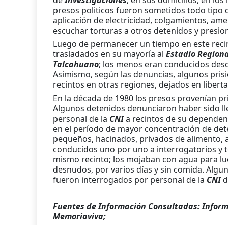
presos politicos fueron sometidos todo tipo d
aplicación de electricidad, colgamientos, am
escuchar torturas a otros detenidos y presion
Luego de permanecer un tiempo en este recint
trasladados en su mayoría al
Estadio Region
Talcahuano
; los menos eran conducidos desd
Asimismo, según las denuncias, algunos prisi
recintos en otras regiones, dejados en libert
En la década de 1980 los presos provenían pr
Algunos detenidos denunciaron haber sido lle
personal de la
CNI
a recintos de su dependenc
en el período de mayor concentración de de
pequeños, hacinados, privados de alimento, 
conducidos uno por uno a interrogatorios y t
mismo recinto; los mojaban con agua para lu
desnudos, por varios días y sin comida. Alg
fueron interrogados por personal de la
CNI
d
Fuentes de Información Consultadas: Inform
Memoriaviva;