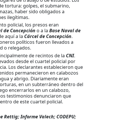
e tortura: golpes, el submarino,
enazas, haber sido obligados a
es ilegítimas.
o policial, los presos eran
al de Concepción
o a la
Base Naval de
e aquí a la
Cárcel de Concepción
.
oneros políticos fueron llevados a
ad o relegados.
incipalmente de recintos de la
CNI
.
vados desde el cuartel policial por
ia. Los declarantes establecieron que
tenidos permanecieron en calabozos
agua y abrigo. Diariamente eran
orturas, en un subterráneo dentro del
ego encerrarlos en un calabozo,
unos testimonios denunciaron que
entro de este cuartel policial.
e Rettig; Informe Valech; CODEPU;