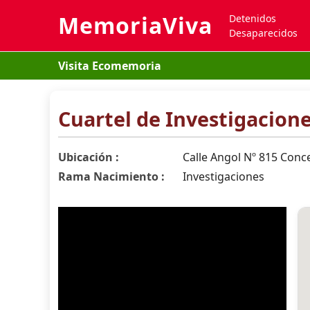
MemoriaViva
Detenidos
Desaparecidos
Visita Ecomemoria
Cuartel de Investigacion
Ubicación :
Calle Angol Nº 815 Conce
Rama Nacimiento :
Investigaciones