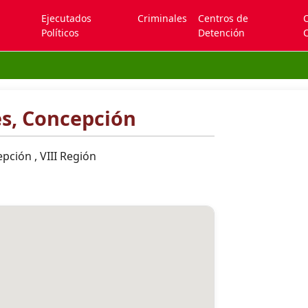
Ejecutados
Criminales
Centros de
Políticos
Detención
C
es, Concepción
pción , VIII Región