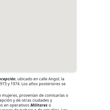
ncepción
, ubicado en calle Angol, la
973 y 1974. Los años posteriores se
y mujeres, provenían de comisarías o
epción y de otras ciudades y
os en operativos
Militares
o
 lugares de trabajo o de estudios. Los