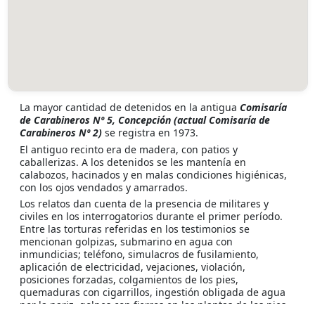
La mayor cantidad de detenidos en la antigua
Comisaría
de Carabineros Nº 5, Concepción (actual Comisaría de
Carabineros Nº 2)
se registra en 1973.
El antiguo recinto era de madera, con patios y
caballerizas. A los detenidos se les mantenía en
calabozos, hacinados y en malas condiciones higiénicas,
con los ojos vendados y amarrados.
Los relatos dan cuenta de la presencia de militares y
civiles en los interrogatorios durante el primer período.
Entre las torturas referidas en los testimonios se
mencionan golpizas, submarino en agua con
inmundicias; teléfono, simulacros de fusilamiento,
aplicación de electricidad, vejaciones, violación,
posiciones forzadas, colgamientos de los pies,
quemaduras con cigarrillos, ingestión obligada de agua
por la nariz, golpes con fierros en las plantas de los pies,