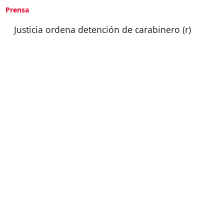
Prensa
Justicia ordena detención de carabinero (r)
por homicidio durante dictadura en
Contulmo
Ministro Aldana dicta acusación contra dos
carabineros por el homicidio de Mario
Pilgrin Roa en Contulmo
Corte Suprema condena a oficiales en retiro
de carabineros por homicidio en Contulmo
en octubre de 1973
Ultima Actualización :
08/12/2023