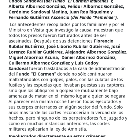
Godoy Sandoval (
del Fundo “El Carmen Maitenes”
);
Alberto Albornoz González, Felidor Albornoz González,
Gerónimo Sandoval Medina, Juan Roa Riquelme y
Fernando Gutiérrez Ascencio (
del Fundo “Pemehue”)
.
Los antecedentes recopilados por los familiares y por el
Ministro en Visita que investigo la causa, muestran que
todos los presos fueron torturados antes de ser
asesinados. Después de sus detenciones
Florencio
Rubilar Gutiérrez, José Liborio Rubilar Gutiérrez, José
Lorenzo Rubilar Gutiérrez, Alejandro Albornoz González,
Miguel Albornoz Acuña, Daniel Albornoz González,
Guillermo Albornoz González y Luis Godoy
Sandoval
fueron trasladados a la casa de administración
del
Fundo “El Carmen”
donde no sólo continuaron
maltratándolos con golpes, palos, con las culatas de los
fusiles y las espuelas que llevaban puestas sus captores,
sino que los obligaron a golpearse mutuamente bajo
amenaza de matar en el mismo lugar a quien se negara.
Al parecer esa misma noche fueron todos ejecutados y
sus cuerpos enterrados en algún sector del fundo. Solo
años mas tarde las cortes reconocerían la verdad de los
hechos, pero ninguno de los perpetradores fue juzgado y
como en muchas instancias anteriores, las cortes
militares aplicarían la ley de Amnistía.
Involucrados directamente en estos crímenes
: