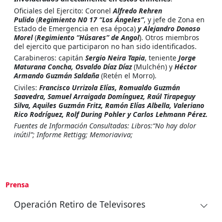
Oficiales del Ejercito: Coronel
Alfredo Rehren
Pulido
(
Regimiento N0 17 “Los Ángeles”
, y jefe de Zona en
Estado de Emergencia en esa época)
y Alejandro Donoso
Morel
(
Regimiento “Húsares” de Angol
). Otros miembros
del ejercito que participaron no han sido identificados.
Carabineros: capitán
Sergio Neira Tapia
, teniente
Jorge
Maturana Concha, Osvaldo Díaz Díaz
(Mulchén) y
Héctor
Armando Guzmán Saldaña
(Retén el Morro).
Civiles:
Francisco Urrizola Elías, Romualdo Guzmán
Saavedra, Samuel Arraigada Domínguez, Raúl Tirapeguy
Silva, Aquiles Guzmán Fritz, Ramón Elías Albella, Valeriano
Rico Rodríguez, Rolf During Pohler y Carlos Lehmann Pérez.
Fuentes de Información Consultadas: Libros:“No hay dolor
inútil”; Informe Rettigg; Memoriaviva;
Prensa
Operación Retiro de Televisores