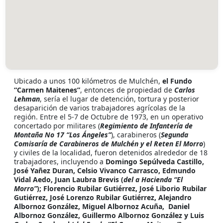
Ubicado a unos 100 kilómetros de Mulchén,
el Fundo
“Carmen Maitenes”
, entonces de propiedad de
Carlos
Lehman
, sería el lugar de detención, tortura y posterior
desaparición de varios trabajadores agrícolas de la
región. Entre el 5-7 de Octubre de 1973, en un operativo
concertado por militares (
Regimiento de Infantería de
Montaña No 17 “Los Ángeles”
), carabineros (
Segunda
Comisaría de Carabineros de Mulchén y el Reten El Morro
)
y civiles de la localidad, fueron detenidos alrededor de 18
trabajadores, incluyendo a
Domingo Sepúlveda Castillo,
José Yañez Duran, Celsio Vivanco Carrasco, Edmundo
Vidal Aedo, Juan Laubra Brevis (
del a Hacienda “El
Morro”
); Florencio Rubilar Gutiérrez, José Liborio Rubilar
Gutiérrez, José Lorenzo Rubilar Gutiérrez, Alejandro
Albornoz González, Miguel Albornoz Acuña, Daniel
Albornoz González, Guillermo Albornoz González y Luis