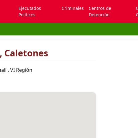
Ejecutados
Criminales
Centros de
Políticos
Detención
C
, Caletones
lí , VI Región