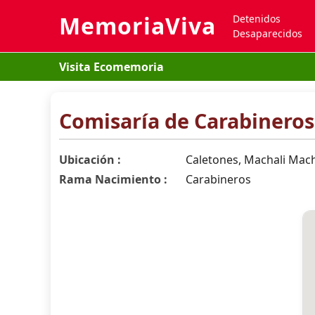
MemoriaViva
Detenidos
Desaparecidos
Visita Ecomemoria
Comisaría de Carabineros
Ubicación :
Caletones, Machali Macha
Rama Nacimiento :
Carabineros