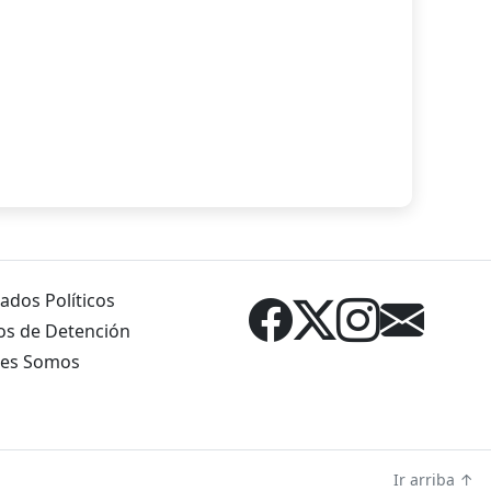
ados Políticos
os de Detención
es Somos
Ir arriba ↑