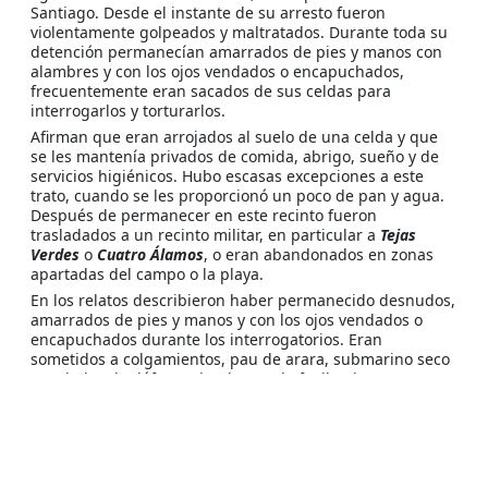
Santiago. Desde el instante de su arresto fueron
violentamente golpeados y maltratados. Durante toda su
detención permanecían amarrados de pies y manos con
alambres y con los ojos vendados o encapuchados,
frecuentemente eran sacados de sus celdas para
interrogarlos y torturarlos.
Afirman que eran arrojados al suelo de una celda y que
se les mantenía privados de comida, abrigo, sueño y de
servicios higiénicos. Hubo escasas excepciones a este
trato, cuando se les proporcionó un poco de pan y agua.
Después de permanecer en este recinto fueron
trasladados a un recinto militar, en particular a
Tejas
Verdes
o
Cuatro Álamos
, o eran abandonados en zonas
apartadas del campo o la playa.
En los relatos describieron haber permanecido desnudos,
amarrados de pies y manos y con los ojos vendados o
encapuchados durante los interrogatorios. Eran
sometidos a colgamientos, pau de arara, submarino seco
y mojado, el teléfono, simulacros de fusilamiento y
ejecución, golpizas con pies y puños y aplicación de
electricidad.
Criminales y Cómplices
:
Coronel Manuel Contreras
(Jefe de la DINA);
Mayor Jara