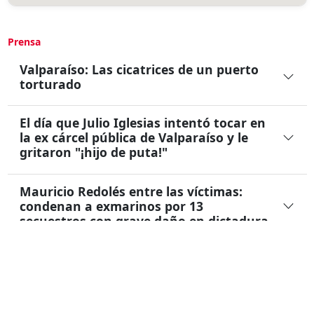
Prensa
Valparaíso: Las cicatrices de un puerto
torturado
El día que Julio Iglesias intentó tocar en
la ex cárcel pública de Valparaíso y le
gritaron "¡hijo de puta!"
Mauricio Redolés entre las víctimas:
condenan a exmarinos por 13
secuestros con grave daño en dictadura
Testimonio
COMUNICADO A LA OPINION PUBLICA:
PRESAS POLITICAS CORONEL (1985)