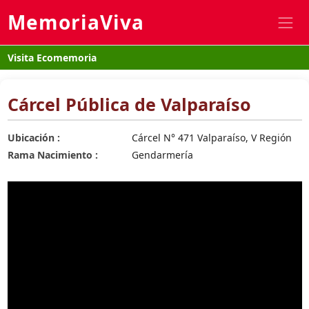
MemoriaViva
Visita Ecomemoria
Cárcel Pública de Valparaíso
Ubicación :
Cárcel N° 471 Valparaíso, V Región
Rama Nacimiento :
Gendarmería